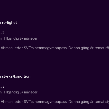
 rörlighet
t 2
n
Tillgänglig 3+ månader
a Åhman leder SVT:s hemmagympapass. Denna gång är temat rör
 styrka/kondition
t 3
n
Tillgänglig 3+ månader
a Åhman leder SVT:s hemmagympapass. Denna gång är temat sty