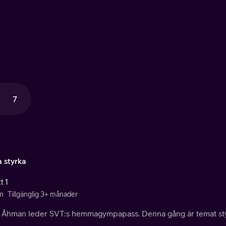
7
 styrka
t 1
n
Tillgänglig 3+ månader
a Åhman leder SVT:s hemmagympapass. Denna gång är temat sty