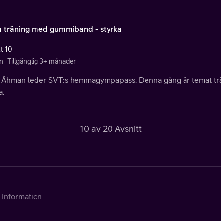
 träning med gummiband - styrka
tt 10
n
Tillgänglig 3+ månader
a Åhman leder SVT:s hemmagympapass. Denna gång är temat t
a.
10 av 20 Avsnitt
Information
Kontakta Telia