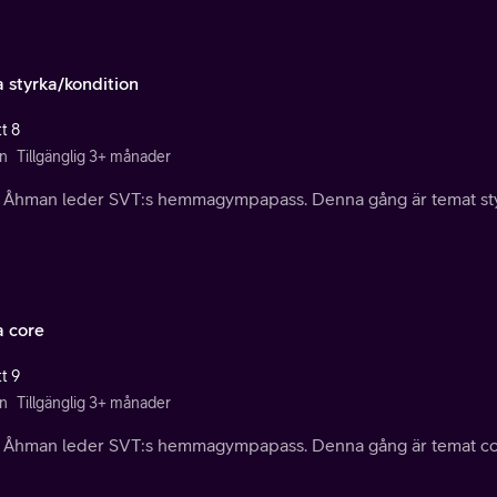
 styrka/kondition
t 8
n
Tillgänglig 3+ månader
a Åhman leder SVT:s hemmagympapass. Denna gång är temat sty
 core
t 9
n
Tillgänglig 3+ månader
a Åhman leder SVT:s hemmagympapass. Denna gång är temat co