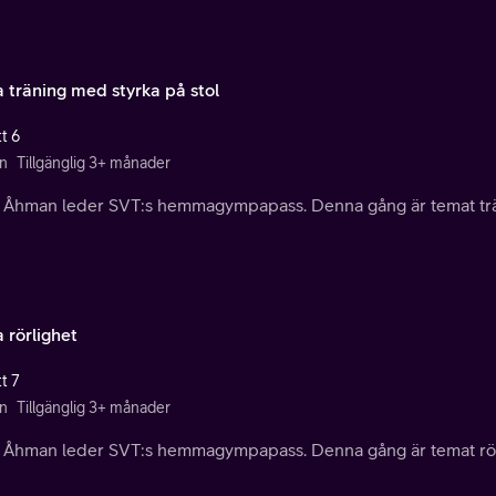
 träning med styrka på stol
t 6
n
Tillgänglig 3+ månader
a Åhman leder SVT:s hemmagympapass. Denna gång är temat trän
 rörlighet
t 7
n
Tillgänglig 3+ månader
a Åhman leder SVT:s hemmagympapass. Denna gång är temat rör