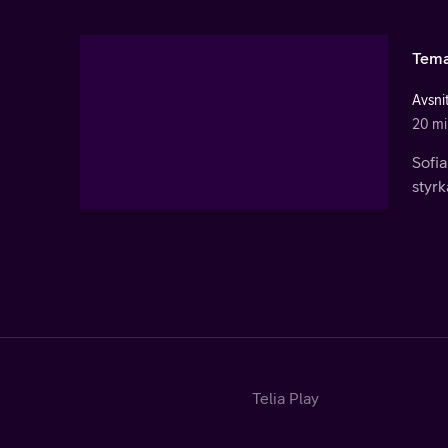
Tema
Avsni
20 mi
Sofi
styrk
Telia Play
Start