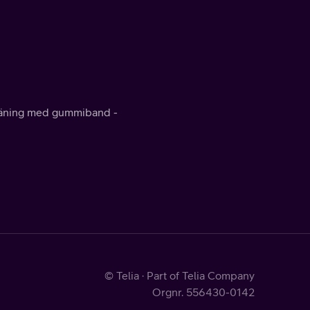
räning med gummiband -
© Telia · Part of Telia Company
Orgnr. 556430-0142