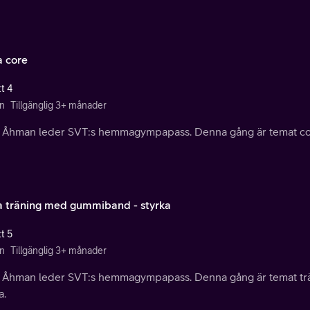
 core
t 4
n
Tillgänglig 3+ månader
a Åhman leder SVT:s hemmagympapass. Denna gång är temat co
 träning med gummiband - styrka
t 5
n
Tillgänglig 3+ månader
a Åhman leder SVT:s hemmagympapass. Denna gång är temat t
a.