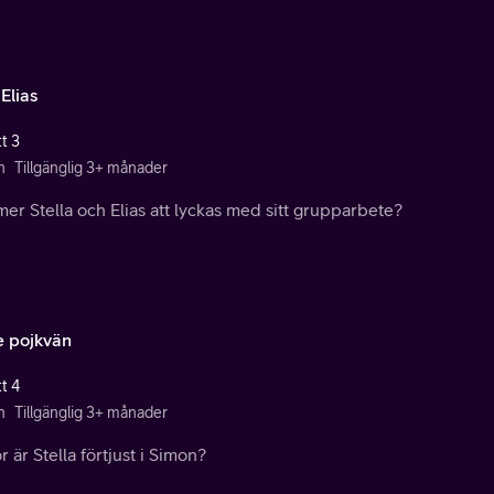
Elias
t 3
n
Tillgänglig 3+ månader
r Stella och Elias att lyckas med sitt grupparbete?
e pojkvän
t 4
n
Tillgänglig 3+ månader
r är Stella förtjust i Simon?