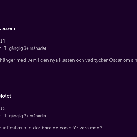
klassen
t 1
n
Tillgänglig 3+ månader
hänger med vem i den nya klassen och vad tycker Oscar om sin
sfotot
t 2
n
Tillgänglig 3+ månader
lir Emilias bild där bara de coola får vara med?