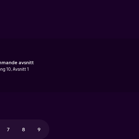
mande avsnitt
ng 10, Avsnitt 1
7
8
9