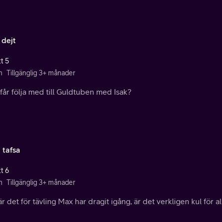
 dejt
t 5
n
Tillgänglig 3+ månader
år följa med till Guldtuben med Isak?
 tafsa
t 6
n
Tillgänglig 3+ månader
r det för tävling Max har dragit igång, är det verkligen kul för al