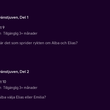
vänstjuven, Del 1
t 9
n
Tillgänglig 3+ månader
är det som sprider rykten om Alba och Elias?
vänstjuven, Del 2
tt 10
n
Tillgänglig 3+ månader
lba välja Elias eller Emilia?