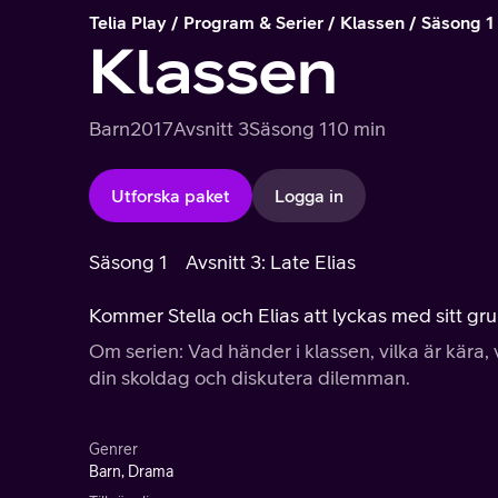
Telia Play
Program & Serier
Klassen
Säsong 1
Klassen
Barn
2017
Avsnitt 3
Säsong 1
10 min
Utforska paket
Logga in
Säsong 1
Avsnitt 3: Late Elias
Kommer Stella och Elias att lyckas med sitt g
Om serien: Vad händer i klassen, vilka är kära, 
din skoldag och diskutera dilemman.
Genrer
Barn, Drama