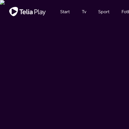
Viktigt meddelande
Start
Tv
Sport
Fot