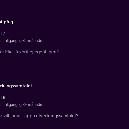
t på g
t 7
n
Tillgänglig 3+ månader
r Elias favoritjej egentligen?
cklingssamtalet
t 8
n
Tillgänglig 3+ månader
r vill Linus slippa utvecklingssamtalet?