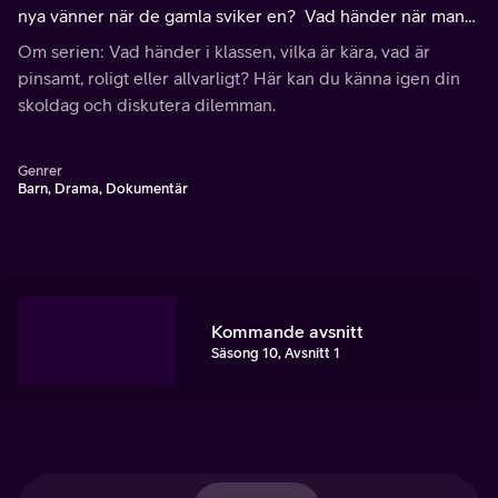
nya vänner när de gamla sviker en? Vad händer när man
festar med 9:orna i parken och vad gör man när man bli
Om serien: Vad händer i klassen, vilka är kära, vad är
dissad av nån som man är kär i?
pinsamt, roligt eller allvarligt? Här kan du känna igen din
skoldag och diskutera dilemman.
Genrer
Barn, Drama, Dokumentär
Kommande avsnitt
Säsong 10, Avsnitt 1