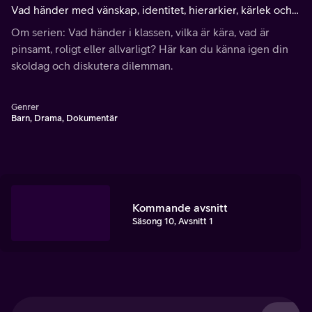
Vad händer med vänskap, identitet, hierarkier, kärlek och
social status när det är en massa nya elever som kommer
Om serien: Vad händer i klassen, vilka är kära, vad är
till?
pinsamt, roligt eller allvarligt? Här kan du känna igen din
skoldag och diskutera dilemman.
Genrer
Barn, Drama, Dokumentär
Kommande avsnitt
Säsong 10, Avsnitt 1