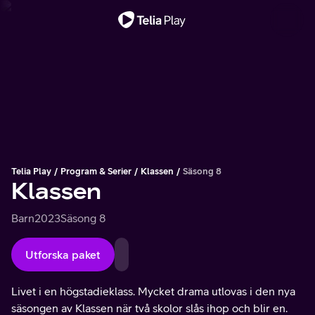
Viktigt meddelande
Telia Play
Program & Serier
Klassen
Säsong 8
Klassen
Barn
2023
Säsong 8
Utforska paket
Livet i en högstadieklass. Mycket drama utlovas i den nya
säsongen av Klassen när två skolor slås ihop och blir en.