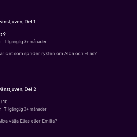
vänstjuven, Del 1
t 9
n
Tillgänglig 3+ månader
är det som sprider rykten om Alba och Elias?
vänstjuven, Del 2
tt 10
n
Tillgänglig 3+ månader
lba välja Elias eller Emilia?