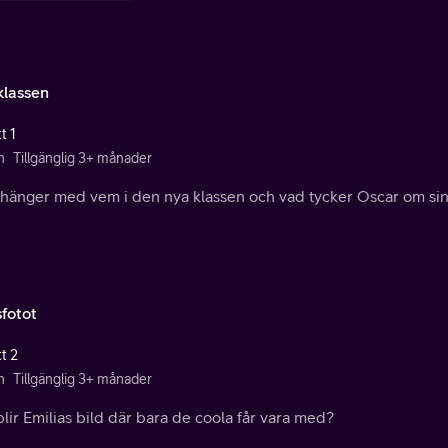
klassen
t 1
n
Tillgänglig 3+ månader
hänger med vem i den nya klassen och vad tycker Oscar om sin
sfotot
t 2
n
Tillgänglig 3+ månader
lir Emilias bild där bara de coola får vara med?