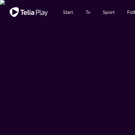
Viktigt meddelande
Start
Tv
Sport
Fot