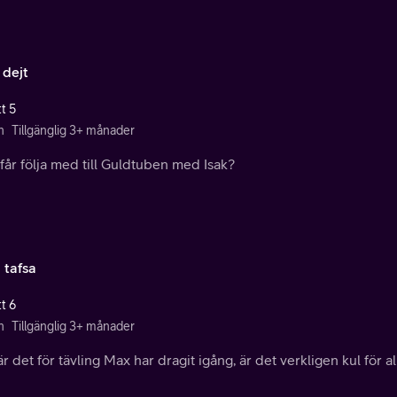
 dejt
t 5
n
Tillgänglig 3+ månader
år följa med till Guldtuben med Isak?
 tafsa
t 6
n
Tillgänglig 3+ månader
r det för tävling Max har dragit igång, är det verkligen kul för al