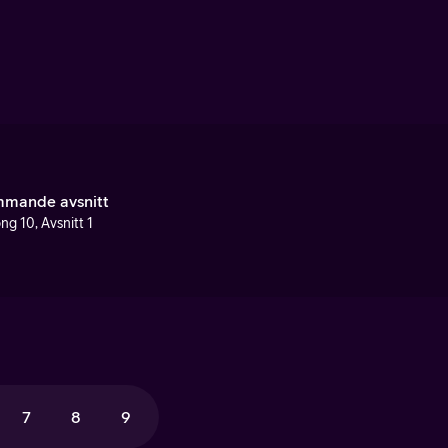
mande avsnitt
ng 10, Avsnitt 1
7
8
9