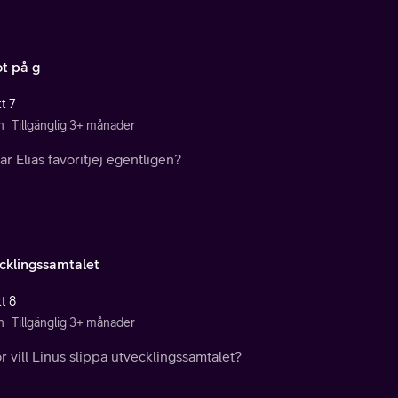
t på g
t 7
n
Tillgänglig 3+ månader
r Elias favoritjej egentligen?
cklingssamtalet
t 8
n
Tillgänglig 3+ månader
r vill Linus slippa utvecklingssamtalet?