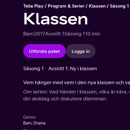
Telia Play
Program & Serier
Klassen
Säsong 1
Klassen
Barn
2017
Avsnitt 1
Säsong 1
10 min
Utforska paket
Logga in
Säsong 1
Avsnitt 1: Ny i klassen
Vem hänger med vem i den nya klassen och vad
Om serien: Vad händer i klassen, vilka är kära, 
din skoldag och diskutera dilemman.
Genrer
Barn, Drama