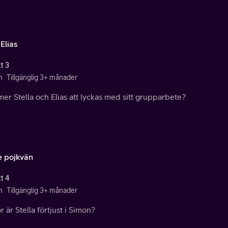
Elias
t 3
n
Tillgänglig 3+ månader
r Stella och Elias att lyckas med sitt grupparbete?
e pojkvän
t 4
n
Tillgänglig 3+ månader
r är Stella förtjust i Simon?