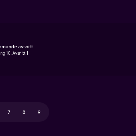
mande avsnitt
ng 10, Avsnitt 1
7
8
9