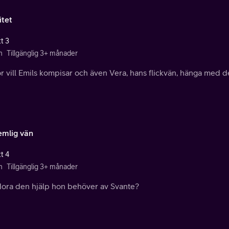
itet
t 3
n
Tillgänglig 3+ månader
r vill Emils kompisar och även Vera, hans flickvän, hänga med de
emlig vän
t 4
n
Tillgänglig 3+ månader
Nora den hjälp hon behöver av Svante?