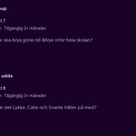
eup
t 7
n
Tillgänglig 3+ månader
r ska Anja göras till åtlöje inför hela skolan?
t udda
t 8
n
Tillgänglig 3+ månader
är det Lykke, Calle och Svante håller på med?