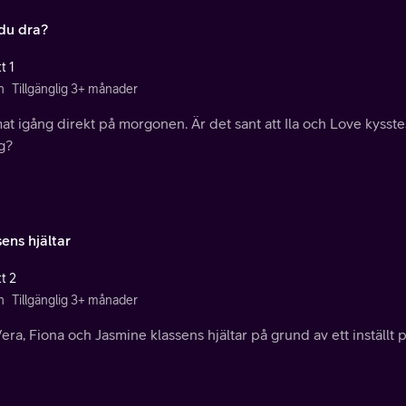
du dra?
t 1
n
Tillgänglig 3+ månader
t igång direkt på morgonen. Är det sant att Ila och Love kysste
g?
ens hjältar
t 2
n
Tillgänglig 3+ månader
Vera, Fiona och Jasmine klassens hjältar på grund av ett inställt 