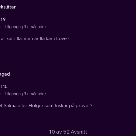
ekslåtar
t 9
n
Tillgänglig 3+ månader
är kär i Ila, men är Ila kär i Love?
agad
tt 10
n
Tillgänglig 3+ månader
et Salma eller Holger som fuskar på provet?
10 av 52 Avsnitt