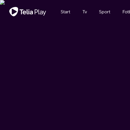
Viktigt meddelande
Start
Tv
Sport
Fot