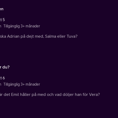
en
t 5
n
Tillgänglig 3+ månader
ska Adrian på dejt med, Salma eller Tuva?
r du?
t 6
n
Tillgänglig 3+ månader
r det Emil håller på med och vad döljer han för Vera?