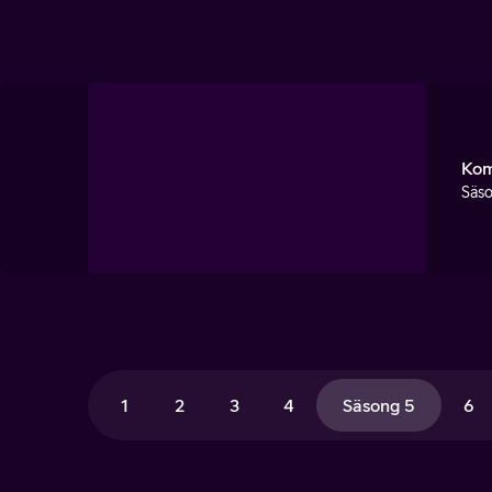
Kom
Säso
1
2
3
4
Säsong 5
6