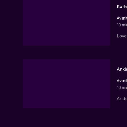
Kärl
Avsnit
10 mi
Love 
Ankl
Avsni
10 mi
Är d