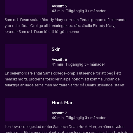
Avsnitt 5
43 min
Tillgänglig 3+ månader
Sam och Dean spårar Bloody Mary, som kan färdas genom reflekterande
ytor och döda. Oroliga att tonåringar ska råka åkalla Bloody Mary,
skyndar Sam och Dean för att förgöra henne.
Skin
Avsnitt 6
41 min
Tillgänglig 3+ månader
En seriemördare antar Sams collegekompis utseende för att begå ett
hemskt mord. Bröderna försöker hjälpa honom att komma undan de
felaktiga anklagelserna men mördaren antar då Deans utseende istället.
Hook Man
Avsnitt 7
40 min
Tillgänglig 3+ månader
I en Iowa-collegestad möter Sam och Dean Hook Man, en hämndlysten
ande som dödar med en blank krok som fungerar som hans hand, och de