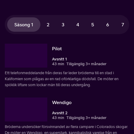
Säsong 1
2
3
4
5
6
7
Pilot
Avsnitt 1
43 min
Tillgänglig 3+ månader
Ett telefonmeddelande från deras far leder bröderna till en stad i
Kalifornien som plågas av en rad oförklarliga dödsfall. De möter en
spöklik liftare som lockar män till deras undergång.
Wendigo
Avsnitt 2
43 min
Tillgänglig 3+ månader
Bröderna undersöker försvinnandet av flera campare i Colorados skogar.
De möter en Wendigo, en superstark, kannibalistisk varelse från en