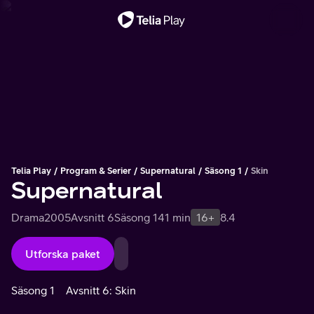
Viktigt meddelande
Telia Play
Program & Serier
Supernatural
Säsong 1
Skin
Supernatural
Drama
2005
Avsnitt 6
Säsong 1
41 min
16+
8.4
Utforska paket
Säsong 1
Avsnitt 6: Skin