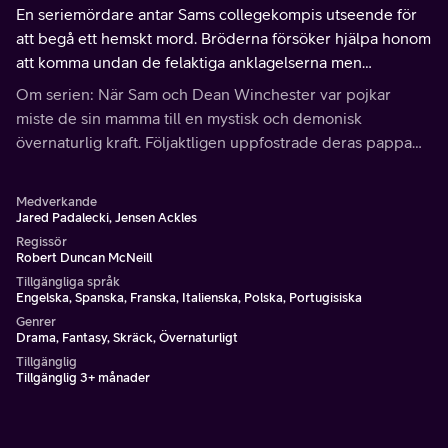
En seriemördare antar Sams collegekompis utseende för
att begå ett hemskt mord. Bröderna försöker hjälpa honom
att komma undan de felaktiga anklagelserna men
mördaren antar då Deans utseende istället.
Om serien: När Sam och Dean Winchester var pojkar
miste de sin mamma till en mystisk och demonisk
övernaturlig kraft. Följaktligen uppfostrade deras pappa
dem till att bli soldater.
Medverkande
Jared Padalecki, Jensen Ackles
Regissör
Robert Duncan McNeill
Tillgängliga språk
Engelska, Spanska, Franska, Italienska, Polska, Portugisiska
Genrer
Drama, Fantasy, Skräck, Övernaturligt
Tillgänglig
Tillgänglig 3+ månader