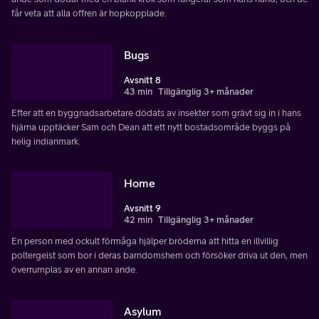
får veta att alla offren är hopkopplade.
Bugs
Avsnitt 8
43 min
Tillgänglig 3+ månader
Efter att en byggnadsarbetare dödats av insekter som grävt sig in i hans
hjärna upptäcker Sam och Dean att ett nytt bostadsområde byggs på
helig indianmark.
Home
Avsnitt 9
42 min
Tillgänglig 3+ månader
En person med ockult förmåga hjälper bröderna att hitta en illvillig
poltergeist som bor i deras barndomshem och försöker driva ut den, men
överrumplas av en annan ande.
Asylum