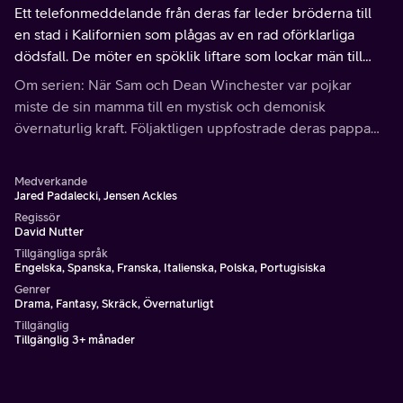
Ett telefonmeddelande från deras far leder bröderna till
en stad i Kalifornien som plågas av en rad oförklarliga
dödsfall. De möter en spöklik liftare som lockar män till
deras undergång.
Om serien: När Sam och Dean Winchester var pojkar
miste de sin mamma till en mystisk och demonisk
övernaturlig kraft. Följaktligen uppfostrade deras pappa
dem till att bli soldater.
Medverkande
Jared Padalecki, Jensen Ackles
Regissör
David Nutter
Tillgängliga språk
Engelska, Spanska, Franska, Italienska, Polska, Portugisiska
Genrer
Drama, Fantasy, Skräck, Övernaturligt
Tillgänglig
Tillgänglig 3+ månader