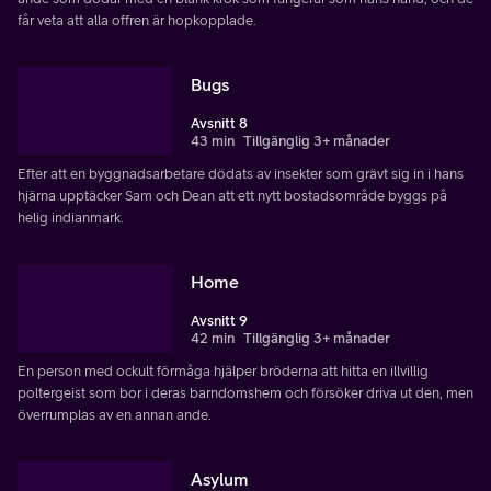
får veta att alla offren är hopkopplade.
Bugs
Avsnitt 8
43 min
Tillgänglig 3+ månader
Efter att en byggnadsarbetare dödats av insekter som grävt sig in i hans
hjärna upptäcker Sam och Dean att ett nytt bostadsområde byggs på
helig indianmark.
Home
Avsnitt 9
42 min
Tillgänglig 3+ månader
En person med ockult förmåga hjälper bröderna att hitta en illvillig
poltergeist som bor i deras barndomshem och försöker driva ut den, men
överrumplas av en annan ande.
Asylum