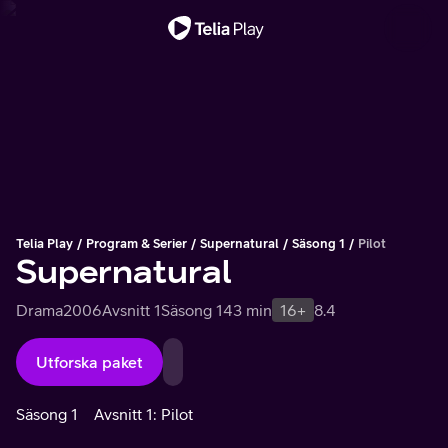
Viktigt meddelande
Telia Play
Program & Serier
Supernatural
Säsong 1
Pilot
Supernatural
Drama
2006
Avsnitt 1
Säsong 1
43 min
16+
8.4
Utforska paket
Säsong 1
Avsnitt 1: Pilot