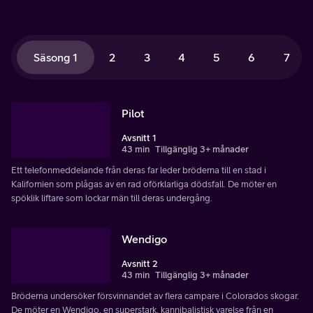
Säsong 1
2
3
4
5
6
7
Pilot
Avsnitt 1
43 min
Tillgänglig 3+ månader
Ett telefonmeddelande från deras far leder bröderna till en stad i
Kalifornien som plågas av en rad oförklarliga dödsfall. De möter en
spöklik liftare som lockar män till deras undergång.
Wendigo
Avsnitt 2
43 min
Tillgänglig 3+ månader
Bröderna undersöker försvinnandet av flera campare i Colorados skogar.
De möter en Wendigo, en superstark, kannibalistisk varelse från en