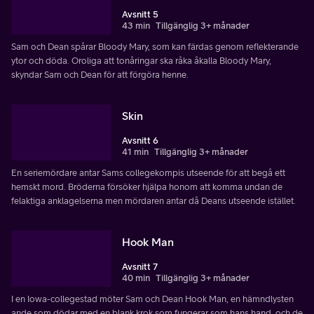
Avsnitt 5
43 min
Tillgänglig 3+ månader
Sam och Dean spårar Bloody Mary, som kan färdas genom reflekterande
ytor och döda. Oroliga att tonåringar ska råka åkalla Bloody Mary,
skyndar Sam och Dean för att förgöra henne.
Skin
Avsnitt 6
41 min
Tillgänglig 3+ månader
En seriemördare antar Sams collegekompis utseende för att begå ett
hemskt mord. Bröderna försöker hjälpa honom att komma undan de
felaktiga anklagelserna men mördaren antar då Deans utseende istället.
Hook Man
Avsnitt 7
40 min
Tillgänglig 3+ månader
I en Iowa-collegestad möter Sam och Dean Hook Man, en hämndlysten
ande som dödar med en blank krok som fungerar som hans hand, och de