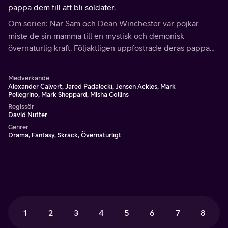
pappa dem till att bli soldater.
Om serien: När Sam och Dean Winchester var pojkar
miste de sin mamma till en mystisk och demonisk
övernaturlig kraft. Följaktligen uppfostrade deras pappa
dem till att bli soldater.
Medverkande
Alexander Calvert, Jared Padalecki, Jensen Ackles, Mark
Pellegrino, Mark Sheppard, Misha Collins
Regissör
David Nutter
Genrer
Drama, Fantasy, Skräck, Övernaturligt
1
2
3
4
5
6
7
8