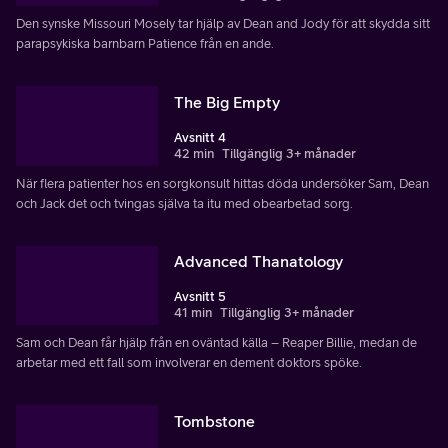
Den synske Missouri Mosely tar hjälp av Dean and Jody för att skydda sitt
parapsykiska barnbarn Patience från en ande.
The Big Empty
Avsnitt 4
42 min
Tillgänglig 3+ månader
När flera patienter hos en sorgkonsult hittas döda undersöker Sam, Dean
och Jack det och tvingas själva ta itu med obearbetad sorg.
Advanced Thanatology
Avsnitt 5
41 min
Tillgänglig 3+ månader
Sam och Dean får hjälp från en oväntad källa – Reaper Billie, medan de
arbetar med ett fall som involverar en dement doktors spöke.
Tombstone