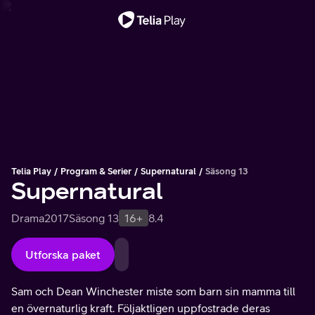
Viktigt meddelande
Telia Play
Program & Serier
Supernatural
Säsong 13
Supernatural
Drama
2017
Säsong 13
16+
8.4
Utforska paket
Sam och Dean Winchester miste som barn sin mamma till
en övernaturlig kraft. Följaktligen uppfostrade deras