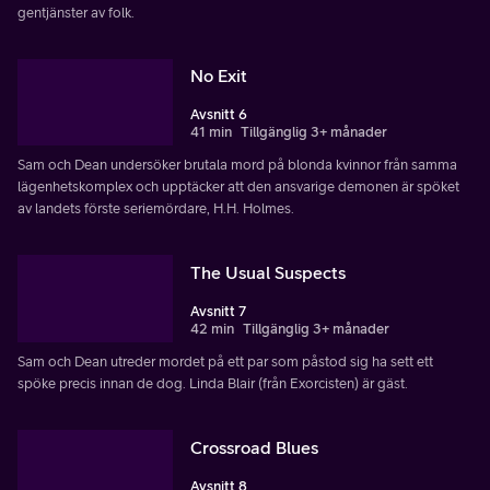
gentjänster av folk.
No Exit
Avsnitt 6
41 min
Tillgänglig 3+ månader
Sam och Dean undersöker brutala mord på blonda kvinnor från samma
lägenhetskomplex och upptäcker att den ansvarige demonen är spöket
av landets förste seriemördare, H.H. Holmes.
The Usual Suspects
Avsnitt 7
42 min
Tillgänglig 3+ månader
Sam och Dean utreder mordet på ett par som påstod sig ha sett ett
spöke precis innan de dog. Linda Blair (från Exorcisten) är gäst.
Crossroad Blues
Avsnitt 8