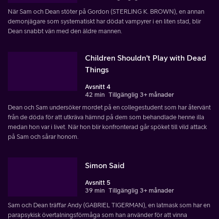
När Sam och Dean stöter på Gordon (STERLING K. BROWN), en annan
demonjägare som systematiskt har dödat vampyrer i en liten stad, blir
Dean snabbt vän med den äldre mannen.
Children Shouldn't Play with Dead
Things
Avsnitt 4
42 min
Tillgänglig 3+ månader
Dean och Sam undersöker mordet på en collegestudent som har återvänt
från de döda för att utkräva hämnd på dem som behandlade henne illa
medan hon var i livet. När hon blir konfronterad går spöket till vild attack
på Sam och sårar honom.
Simon Said
Avsnitt 5
39 min
Tillgänglig 3+ månader
Sam och Dean träffar Andy (GABRIEL TIGERMAN), en latmask som har en
parapsykisk övertalningsförmåga som han använder för att vinna