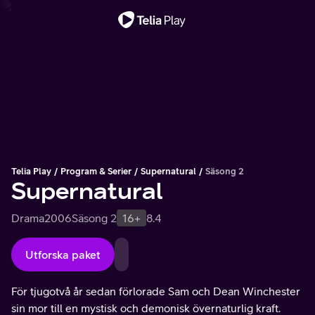
Viktigt meddelande
Telia Play
Program & Serier
Supernatural
Säsong 2
Supernatural
Drama
2006
Säsong 2
16+
8.4
Utforska paket
För tjugotvå år sedan förlorade Sam och Dean Winchester
sin mor till en mystisk och demonisk övernaturlig kraft.