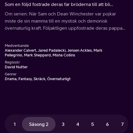
Som en följd fostrade deras far bröderna till att bli
soldater.
Om serien: När Sam och Dean Winchester var pojkar
miste de sin mamma till en mystisk och demonisk
övernaturlig kraft. Följaktligen uppfostrade deras pappa
dem till att bli soldater.
Medverkande
Alexander Calvert, Jared Padalecki, Jensen Ackles, Mark
Pellegrino, Mark Sheppard, Misha Collins
Regissör
David Nutter
Genrer
Drama, Fantasy, Skräck, Övernaturligt
1
Säsong 2
3
4
5
6
7