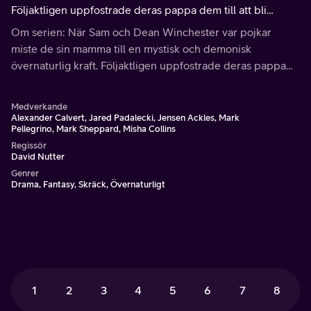
Följaktligen uppfostrade deras pappa dem till att bli
soldater.
Om serien: När Sam och Dean Winchester var pojkar
miste de sin mamma till en mystisk och demonisk
övernaturlig kraft. Följaktligen uppfostrade deras pappa
dem till att bli soldater.
Medverkande
Alexander Calvert, Jared Padalecki, Jensen Ackles, Mark
Pellegrino, Mark Sheppard, Misha Collins
Regissör
David Nutter
Genrer
Drama, Fantasy, Skräck, Övernaturligt
1
2
3
4
5
6
7
8