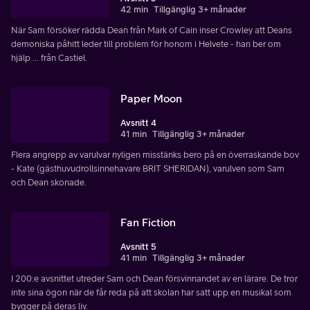
42 min
Tillgänglig 3+ månader
När Sam försöker rädda Dean från Mark of Cain inser Crowley att Deans
demoniska påhitt leder till problem för honom i Helvete - han ber om
hjälp ... från Castiel.
Paper Moon
Avsnitt 4
41 min
Tillgänglig 3+ månader
Flera angrepp av varulvar nyligen misstänks bero på en överraskande bov
- Kate (gästhuvudrollsinnehavare BRIT SHERIDAN), varulven som Sam
och Dean skonade.
Fan Fiction
Avsnitt 5
41 min
Tillgänglig 3+ månader
I 200:e avsnittet utreder Sam och Dean försvinnandet av en lärare. De tror
inte sina ögon när de får reda på att skolan har satt upp en musikal som
bygger på deras liv.