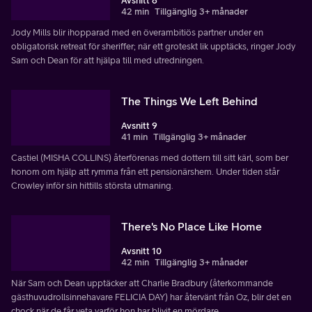
Avsnitt 8
42 min
Tillgänglig 3+ månader
Jody Mills blir ihopparad med en överambitiös partner under en
obligatorisk retreat för sheriffer; när ett groteskt lik upptäcks, ringer Jody
Sam och Dean för att hjälpa till med utredningen.
The Things We Left Behind
Avsnitt 9
41 min
Tillgänglig 3+ månader
Castiel (MISHA COLLINS) återförenas med dottern till sitt kärl, som ber
honom om hjälp att rymma från ett pensionärshem. Under tiden står
Crowley inför sin hittills största utmaning.
There's No Place Like Home
Avsnitt 10
42 min
Tillgänglig 3+ månader
När Sam och Dean upptäcker att Charlie Bradbury (återkommande
gästhuvudrollsinnehavare FELICIA DAY) har återvänt från Oz, blir det en
chock när de får veta varför hon har blivit en mördare.