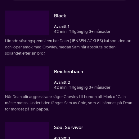
Black
Avsnitt 1
42 min
Tillgänglig 3+ månader
I tionde säsongspremiären har Dean (JENSEN ACKLES) kul som demon
och löper amok med Crowley, medan Sam når absoluta botten i
sökandet efter sin bror.
Reichenbach
Avsnitt 2
42 min
Tillgänglig 3+ månader
När Dean blir aggressivare säger Crowley till honom att Mark of Cain
måste matas. Under tiden fångas Sam av Cole, som vill hämnas på Dean
för mordet på sin pappa.
Soul Survivor
Avsnitt 3