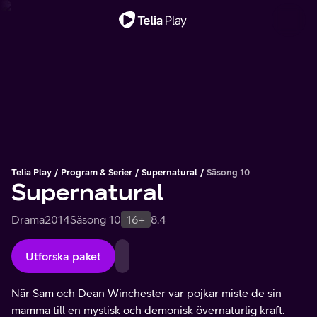
Viktigt meddelande
Telia Play
Program & Serier
Supernatural
Säsong 10
Supernatural
Drama
2014
Säsong 10
16+
8.4
Utforska paket
När Sam och Dean Winchester var pojkar miste de sin
mamma till en mystisk och demonisk övernaturlig kraft.