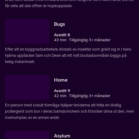
får veta att alla offren är hopkopplade.
Bugs
Avsnitt 8
43 min
Tillgänglig 3+ månader
Efter att en byggnadsarbetare dödats av insekter som grävt sig in i hans
hjärna upptäcker Sam och Dean att ett nytt bostadsområde byggs på
helig indianmark.
Home
Avsnitt 9
42 min
Tillgänglig 3+ månader
En person med ockult förmåga hjälper bröderna att hitta en illvillig
poltergeist som bor i deras barndomshem och försöker driva ut den, men
överrumplas av en annan ande.
Asylum