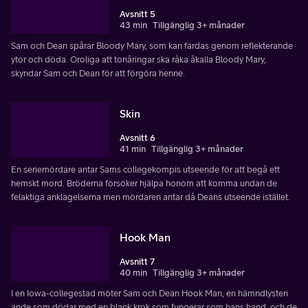
Avsnitt 5
43 min
Tillgänglig 3+ månader
Sam och Dean spårar Bloody Mary, som kan färdas genom reflekterande
ytor och döda. Oroliga att tonåringar ska råka åkalla Bloody Mary,
skyndar Sam och Dean för att förgöra henne.
Skin
Avsnitt 6
41 min
Tillgänglig 3+ månader
En seriemördare antar Sams collegekompis utseende för att begå ett
hemskt mord. Bröderna försöker hjälpa honom att komma undan de
felaktiga anklagelserna men mördaren antar då Deans utseende istället.
Hook Man
Avsnitt 7
40 min
Tillgänglig 3+ månader
I en Iowa-collegestad möter Sam och Dean Hook Man, en hämndlysten
ande som dödar med en blank krok som fungerar som hans hand, och de