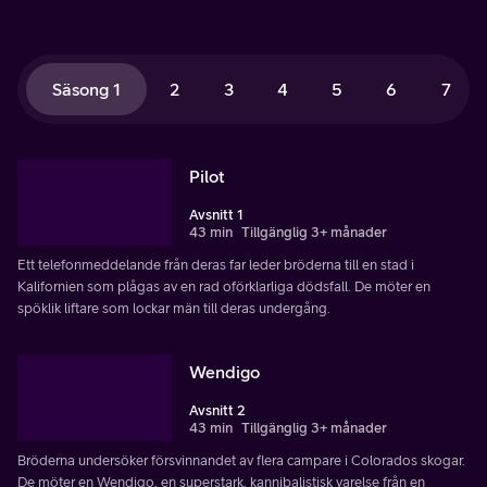
Säsong 1
2
3
4
5
6
7
Pilot
Avsnitt 1
43 min
Tillgänglig 3+ månader
Ett telefonmeddelande från deras far leder bröderna till en stad i
Kalifornien som plågas av en rad oförklarliga dödsfall. De möter en
spöklik liftare som lockar män till deras undergång.
Wendigo
Avsnitt 2
43 min
Tillgänglig 3+ månader
Bröderna undersöker försvinnandet av flera campare i Colorados skogar.
De möter en Wendigo, en superstark, kannibalistisk varelse från en