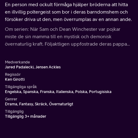
En person med ockult förmåga hjälper bröderna att hitta
en illvillig poltergeist som bor i deras barndomshem och
försöker driva ut den, men överrumplas av en annan ande.
Om serien: När Sam och Dean Winchester var pojkar
miste de sin mamma till en mystisk och demonisk
övernaturlig kraft. Följaktligen uppfostrade deras pappa
dem till att bli soldater.
Medverkande
Jared Padalecki, Jensen Ackles
Regissör
Ken Girotti
Tillgängliga språk
Engelska, Spanska, Franska, Italienska, Polska, Portugisiska
Genrer
Drama, Fantasy, Skräck, Övernaturligt
Tillgänglig
Tillgänglig 3+ månader