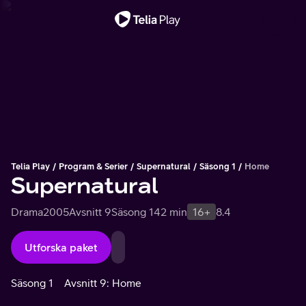
Viktigt meddelande
Telia Play
Program & Serier
Supernatural
Säsong 1
Home
Supernatural
Drama
2005
Avsnitt 9
Säsong 1
42 min
16+
8.4
Utforska paket
Säsong 1
Avsnitt 9: Home