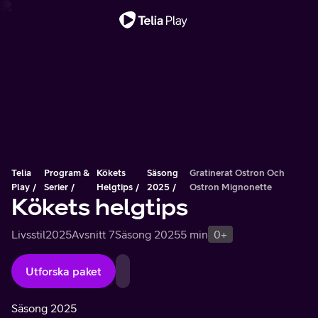
Viktigt meddelande
Telia
Program &
Kökets
Säsong
Gratinerat Ostron Och
Play
Serier
Helgtips
2025
Ostron Mignonette
Kökets helgtips
Livsstil
2025
Avsnitt 7
Säsong 2025
5 min
0+
Utforska paket
Säsong 2025