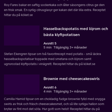
Roy Fares bakar en saftig sockerkaka och låter säsongens citrus ge den
en frisk smak. En syrlig citrusglasyr ger kakan det där lilla extra. Receptet
hittar du på köket.se
Hasselbackspotatis med löjrom och
bästa klyftpotatisen
Avsnitt 5
5 min
Tillgänglig 3+ månader
Stefan Ekengren tipsar om två favoritrecept med potatis - små läckra
hasselbackspotatisar toppade med smetana och löjrom samt
ugnsrostad klyftpotatis i vinägrett. Receptet hittar du på köket.se
Brownie med cheesecakeswirls
Avsnitt 6
4 min
Tillgänglig 3+ månader
Camilla Hamid tipsar om en chokladig fudge brownie fylld med snygga
swirls av frisk och fräsch cheesecakesmet, och så lite syrliga hallon som
bryter av fint mot det söta. Hur gott som helst! Receptet hittar du på