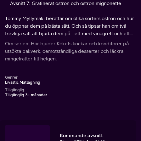
Avsnitt 7: Gratinerat ostron och ostron mignonette
Tommy Myllymäki berättar om olika sorters ostron och hur
du öppnar dem på bästa sätt. Och så tipsar han om två
trevliga sätt att bjuda dem på - ett med vinägrett och ett
gratinerat med hollandaisesås. Receptet hittar du på
Om serien: Här bjuder Kökets kockar och konditorer på
köket.se
utsökta bakverk, oemotståndliga desserter och läckra
mingelrätter till helgen.
Genrer
Livsstil, Matlagning
Tillgänglig
Tillgänglig 3+ månader
Kommande avsnitt