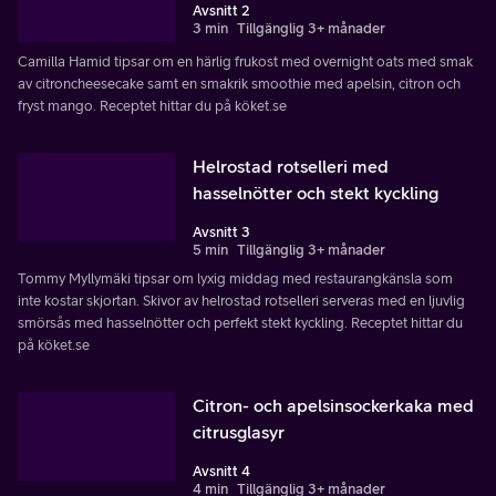
Avsnitt 2
3 min
Tillgänglig 3+ månader
Camilla Hamid tipsar om en härlig frukost med overnight oats med smak
av citroncheesecake samt en smakrik smoothie med apelsin, citron och
fryst mango. Receptet hittar du på köket.se
Helrostad rotselleri med
hasselnötter och stekt kyckling
Avsnitt 3
5 min
Tillgänglig 3+ månader
Tommy Myllymäki tipsar om lyxig middag med restaurangkänsla som
inte kostar skjortan. Skivor av helrostad rotselleri serveras med en ljuvlig
smörsås med hasselnötter och perfekt stekt kyckling. Receptet hittar du
på köket.se
Citron- och apelsinsockerkaka med
citrusglasyr
Avsnitt 4
4 min
Tillgänglig 3+ månader