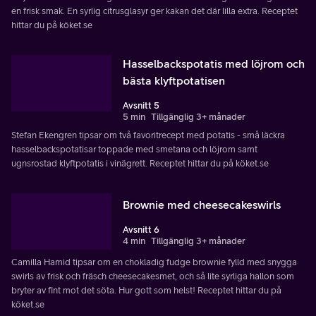
en frisk smak. En syrlig citrusglasyr ger kakan det där lilla extra. Receptet
hittar du på köket.se
Hasselbackspotatis med löjrom och
bästa klyftpotatisen
Avsnitt 5
5 min
Tillgänglig 3+ månader
Stefan Ekengren tipsar om två favoritrecept med potatis - små läckra
hasselbackspotatisar toppade med smetana och löjrom samt
ugnsrostad klyftpotatis i vinägrett. Receptet hittar du på köket.se
Brownie med cheesecakeswirls
Avsnitt 6
4 min
Tillgänglig 3+ månader
Camilla Hamid tipsar om en chokladig fudge brownie fylld med snygga
swirls av frisk och fräsch cheesecakesmet, och så lite syrliga hallon som
bryter av fint mot det söta. Hur gott som helst! Receptet hittar du på
köket.se