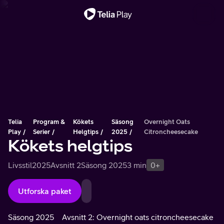
Viktigt meddelande
Telia
Program &
Kökets
Säsong
Overnight Oats
Play
Serier
Helgtips
2025
Citroncheesecake
Kökets helgtips
Livsstil
2025
Avsnitt 2
Säsong 2025
3 min
0+
Utforska paket
Säsong 2025
Avsnitt 2: Overnight oats citroncheesecake