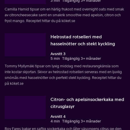
3 min
Tillgänglig 3+ månader
Camilla Hamid tipsar om en härlig frukost med overnight oats med smak
av citroncheesecake samt en smakrik smoothie med apelsin, citron och
fryst mango. Receptet hittar du på köket.se
Helrostad rotselleri med
hasselnötter och stekt kyckling
Avsnitt 3
5 min
Tillgänglig 3+ månader
Tommy Myllymäki tipsar om lyxig middag med restaurangkänsla som
inte kostar skjortan. Skivor av helrostad rotselleri serveras med en ljuvlig
smörsås med hasselnötter och perfekt stekt kyckling. Receptet hittar du
på köket.se
Citron- och apelsinsockerkaka med
citrusglasyr
Avsnitt 4
4 min
Tillgänglig 3+ månader
Roy Fares bakar en saftig sockerkaka och låter säsongens citrus ge den