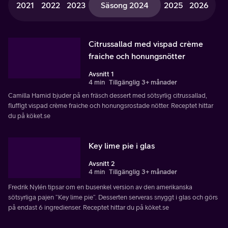
2021
2022
2023
Säsong 2024
2025
2026
Citrussallad med vispad crème
fraiche och honungsnötter
Avsnitt 1
4 min
Tillgänglig 3+ månader
Camilla Hamid bjuder på en fräsch dessert med sötsyrlig citrussallad,
fluffigt vispad crème fraiche och honungsrostade nötter. Receptet hittar
du på köket.se
Key lime pie i glas
Avsnitt 2
4 min
Tillgänglig 3+ månader
Fredrik Nylén tipsar om en busenkel version av den amerikanska
sötsyrliga pajen ”Key lime pie”. Desserten serveras snyggt i glas och görs
på endast 6 ingredienser. Receptet hittar du på köket.se