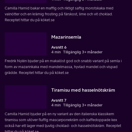
Camilla Hamid bakar en maffig och riktigt saftig morotskaka med
valnötter och en krämig frosting på färskost, lime och vit choklad.
Receptet hittar du på köket.se
Mazarinsemla
Avsnitt 6
4 min
Tillgänglig 3+ månader
Fredrik Nylén bjuder på en makalöst god och snabb variant på semla i
form av mazarinkaka med mandelmassa, hyvlad mandel och vispad
grädde. Receptet hittar du på köket.se
Tiramisu med hasselnötskräm
Avsnitt 7
4 min
Tillgänglig 3+ månader
Camilla Hamid bjuder på en ny variant av den italienska klassikern
tiramisu som utöver fluffig mascarponekräm och kaffedoppade kex
också har ett lager med ljuvlig choklad- och hasselnötskräm. Receptet
hittar du på köket.se