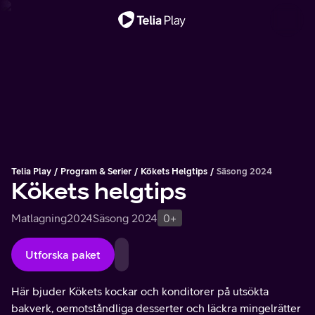
Viktigt meddelande
Telia Play
Program & Serier
Kökets Helgtips
Säsong 2024
Kökets helgtips
Matlagning
2024
Säsong 2024
0+
Utforska paket
Här bjuder Kökets kockar och konditorer på utsökta
bakverk, oemotståndliga desserter och läckra mingelrätter