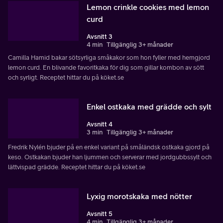
Lemon crinkle cookies med lemon
curd
Avsnitt 3
4 min
Tillgänglig 3+ månader
Camilla Hamid bakar sötsyrliga småkakor som hon fyller med hemgjord
lemon curd. En blivande favoritkaka för dig som gillar kombon av sött
och syrligt. Receptet hittar du på köket.se
Enkel ostkaka med grädde och sylt
Avsnitt 4
3 min
Tillgänglig 3+ månader
Fredrik Nylén bjuder på en enkel variant på småländsk ostkaka gjord på
keso. Ostkakan bjuder han ljummen och serverar med jordgubbssylt och
lättvispad grädde. Receptet hittar du på köket.se
Lyxig morotskaka med nötter
Avsnitt 5
4 min
Tillgänglig 3+ månader