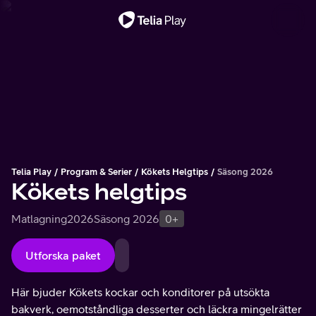
Viktigt meddelande
Telia Play
Program & Serier
Kökets Helgtips
Säsong 2026
Kökets helgtips
Matlagning
2026
Säsong 2026
0+
Utforska paket
Här bjuder Kökets kockar och konditorer på utsökta
bakverk, oemotståndliga desserter och läckra mingelrätter