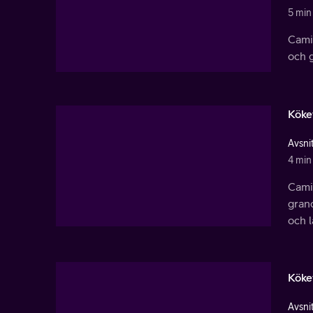
5 min
Cami
och g
Köke
Avsnit
4 min
Cami
grano
och l
Köke
Avsnit