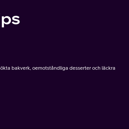
ips
sökta bakverk, oemotståndliga desserter och läckra