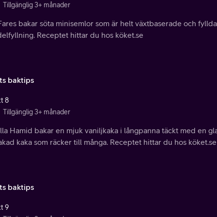
Tillgänglig 3+ månader
Fares bakar söta minisemlor som är helt växtbaserade och fylld
lfyllning. Receptet hittar du hos köket.se
ts baktips
t 8
Tillgänglig 3+ månader
lla Hamid bakar en mjuk vaniljkaka i långpanna täckt med en gl
akad kaka som räcker till många. Receptet hittar du hos köket.se
ts baktips
t 9