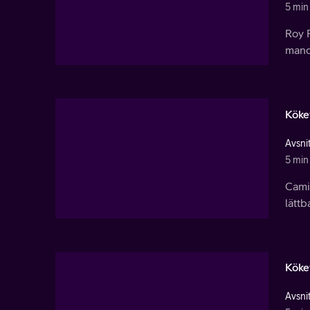
5 min
Roy 
mande
Köke
Avsnit
5 min
Cami
lättb
Köke
Avsnit