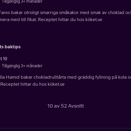
Tillgänglig 3+ månader
ares bakar otroligt smarriga småkakor med smak av choklad och 
era med till fikat. Receptet hittar du hos köket.se
ts baktips
tt 10
Tillgänglig 3+ månader
la Hamid bakar chokladrulltårta med gräddig fyllning på kola och
. Receptet hittar du hos köket.se
10 av 52 Avsnitt