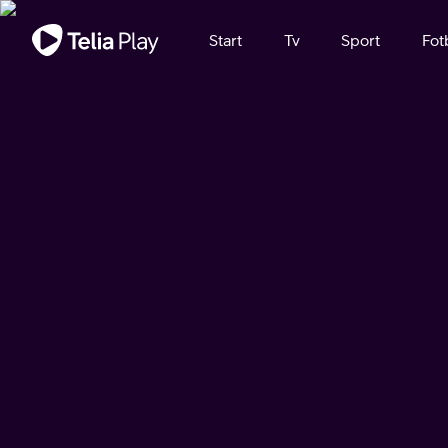
Viktigt meddelande
Start
Tv
Sport
Fot