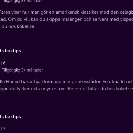
Tillgänglig 3+ månader
Fares visar hur man gör en amerikansk klassiker med den osla
lad. Om du vill kan du skippa marängen och servera med vispad 
r du hos köket.se
ts baktips
t 6
Tillgänglig 3+ månader
la Hamid bakar hjärtformade miniprinsesstårtor. En utmärkt och 
någon du tycker extra mycket om. Receptet hittar du hos köket.se
ts baktips
t 7