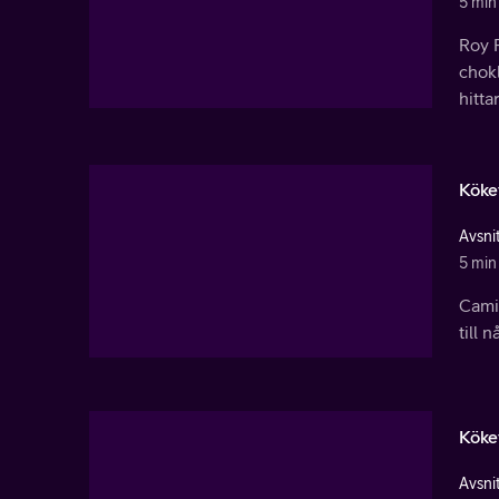
5 min
Roy 
chok
hitta
Köke
Avsnit
5 min
Camil
till 
Köke
Avsnit