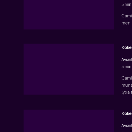
5 min
Cami
men 
Köke
Avsnit
5 min
Camil
munsb
lyxa 
Köke
Avsnit