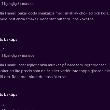
Tillgänglig 3+ månader
lla Hamid bakar goda småkakor med smak av choklad och kola. S
med helt anda smaker. Receptet hittar du hos köket.se
ts baktips
t 4
Tillgänglig 3+ månader
la Hamid lagar löjligt enkla munkar på bara fem ingredienser. 
itar att äta precis som de är, eller varför inte toppa glassen e
till det. Receptet hittar du hos köket.se
ts baktips
t 5