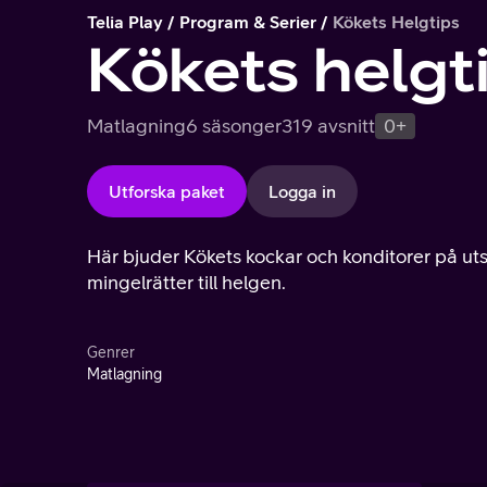
Telia Play
Program & Serier
Kökets Helgtips
Kökets helgt
Matlagning
6 säsonger
319 avsnitt
0+
Utforska paket
Logga in
Här bjuder Kökets kockar och konditorer på ut
mingelrätter till helgen.
Genrer
Matlagning