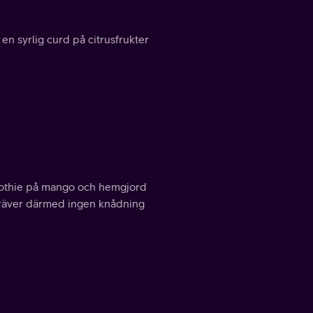
n syrlig curd på citrusfrukter
oothie på mango och hemgjord
h kräver därmed ingen knådning