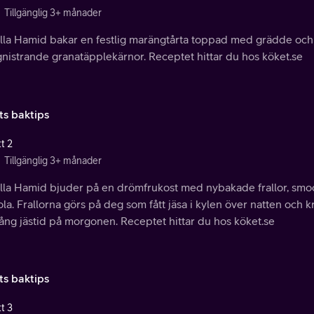
Tillgänglig 3+ månader
lla Hamid bakar en festlig marängtårta toppad med grädde och e
nistrande granatäpplekärnor. Receptet hittar du hos köket.se
ts baktips
t 2
Tillgänglig 3+ månader
lla Hamid bjuder på en drömfrukost med nybakade frallor, sm
la. Frallorna görs på deg som fått jäsa i kylen över natten oc
ång jästid på morgonen. Receptet hittar du hos köket.se
ts baktips
t 3