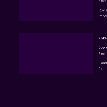
5 min
Roy F
impon
Köke
Avsni
5 min
Camil
fikat