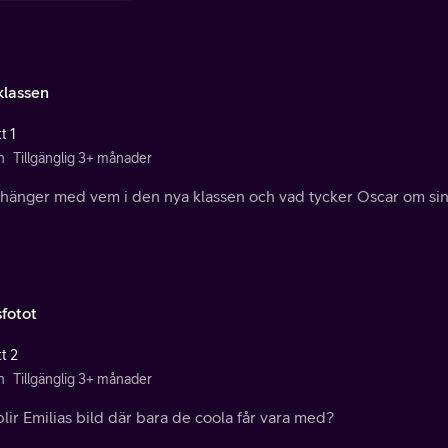
klassen
t 1
n
Tillgänglig 3+ månader
hänger med vem i den nya klassen och vad tycker Oscar om sin
sfotot
t 2
n
Tillgänglig 3+ månader
lir Emilias bild där bara de coola får vara med?