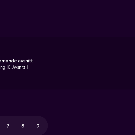
mande avsnitt
ng 10, Avsnitt 1
7
8
9