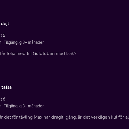
 dejt
t 5
n
Tillgänglig 3+ månader
år följa med till Guldtuben med Isak?
 tafsa
t 6
n
Tillgänglig 3+ månader
r det för tävling Max har dragit igång, är det verkligen kul för al