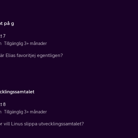
t på g
t 7
n
Tillgänglig 3+ månader
r Elias favoritjej egentligen?
cklingssamtalet
t 8
n
Tillgänglig 3+ månader
r vill Linus slippa utvecklingssamtalet?