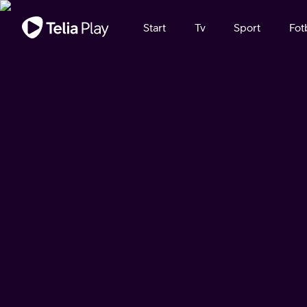
Viktigt meddelande
Start
Tv
Sport
Fot