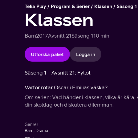
Telia Play
Program & Serier
Klassen
Säsong 1
Klassen
Barn
2017
Avsnitt 21
Säsong 1
10 min
Utforska paket
Logga in
Säsong 1
Avsnitt 21: Fyllot
Varför rotar Oscar i Emilias väska?
Om serien: Vad händer i klassen, vilka är kära, 
din skoldag och diskutera dilemman.
Genrer
Barn, Drama