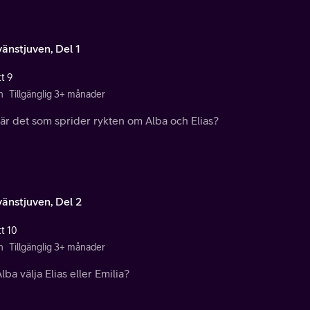
vänstjuven, Del 1
t 9
n
Tillgänglig 3+ månader
är det som sprider rykten om Alba och Elias?
vänstjuven, Del 2
tt 10
n
Tillgänglig 3+ månader
lba välja Elias eller Emilia?