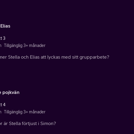
Elias
t 3
n
Tillgänglig 3+ månader
r Stella och Elias att lyckas med sitt grupparbete?
e pojkvän
t 4
n
Tillgänglig 3+ månader
r är Stella förtjust i Simon?