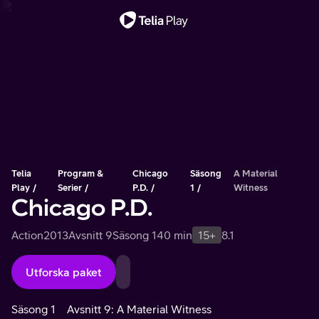
Viktigt meddelande
Telia
Program &
Chicago
Säsong
A Material
Play
Serier
P.D.
1
Witness
Chicago P.D.
Action
2013
Avsnitt 9
Säsong 1
40 min
15+
8.1
Utforska paket
Säsong 1
Avsnitt 9: A Material Witness