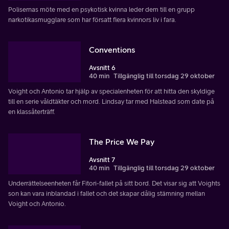
Polisernas möte med en psykotisk kvinna leder dem till en grupp
narkotikasmugglare som har försatt flera kvinnors liv i fara.
Conventions
Avsnitt 6
40 min
Tillgänglig till torsdag 29 oktober
Voight och Antonio tar hjälp av specialenheten för att hitta den skyldige
till en serie våldtäkter och mord. Lindsay tar med Halstead som date på
en klassåterträff.
The Price We Pay
Avsnitt 7
40 min
Tillgänglig till torsdag 29 oktober
Underrättelseenheten får Fitori-fallet på sitt bord. Det visar sig att Voights
son kan vara inblandad i fallet och det skapar dålig stämning mellan
Voight och Antonio.