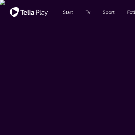
Viktigt meddelande
Start
Tv
Sport
Fot