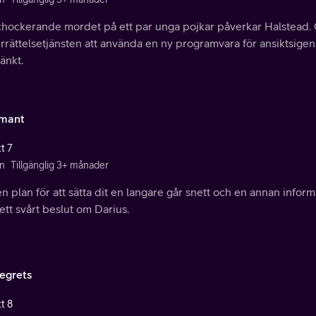
chockerande mordet på ett par unga pojkar påverkar Halstead
rättelsetjänsten att använda en ny programvara för ansiktsigenk
änkt.
rmant
t 7
n
Tillgänglig 3+ månader
n plan för att sätta dit en langare går snett och en annan info
 ett svårt beslut om Darius.
egrets
t 8