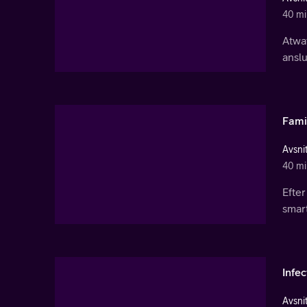
40 mi
Atwat
anslu
Fami
Avsnit
40 mi
Efter
smar
Infec
Avsnit