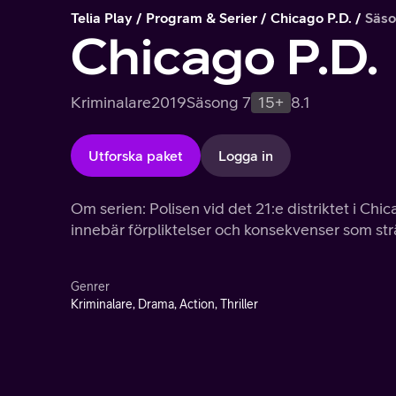
Telia Play
Program & Serier
Chicago P.D.
Säso
Chicago P.D.
Kriminalare
2019
Säsong 7
15+
8.1
Utforska paket
Logga in
Om serien: Polisen vid det 21:e distriktet i Chic
innebär förpliktelser och konsekvenser som str
Genrer
Kriminalare, Drama, Action, Thriller