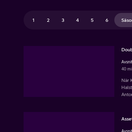
1
2
3
4
5
6
Säso
Dou
Avsnit
40 mi
När 
Halst
Anto
Asse
Avsnit