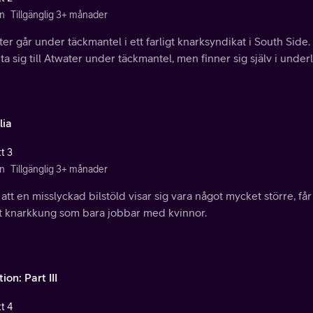
n
Tillgänglig 3+ månader
er går under täckmantel i ett farligt knarksyndikat i South Side
ta sig till Atwater under täckmantel, men finner sig själv i under
lia
t 3
n
Tillgänglig 3+ månader
 att en misslyckad bilstöld visar sig vara något mycket större, få
t knarkkung som bara jobbar med kvinnor.
tion: Part III
t 4