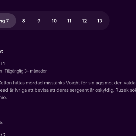
ng 7
8
9
10
11
12
13
bt
t 1
n
Tillgänglig 3+ månader
Kelton hittas mördad misstänks Voight för sin agg mot den vald
ead är ivriga att bevisa att deras sergeant är oskyldig. Ruzek s
nio.
ts
t 2