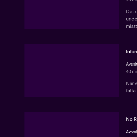
Det 
under
misst
Info
Avsnit
40 mi
När e
fatta
No R
Avsnit