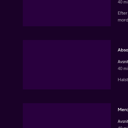
40 mi
Efter
mordf
Abso
Avsnit
40 mi
Halst
Merc
Avsni