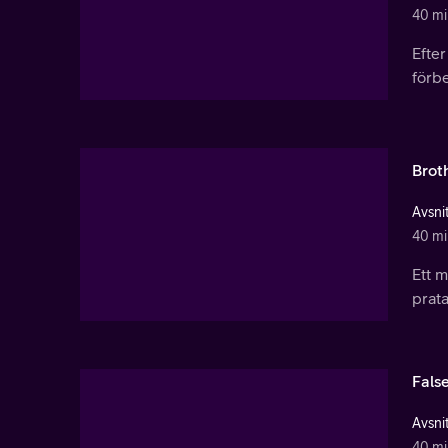
40 mi
Efter
förbe
Brot
Avsnit
40 mi
Ett m
prata
False
Avsnit
40 mi