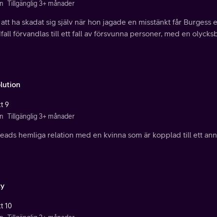
n
Tillgänglig 3+ månader
 att ha skadat sig själv när hon jagade en misstänkt får Burgess
all förvandlas till ett fall av försvunna personer, med en olyc
lution
t 9
n
Tillgänglig 3+ månader
eads hemliga relation med en kvinna som är kopplad till ett annat
y
tt 10