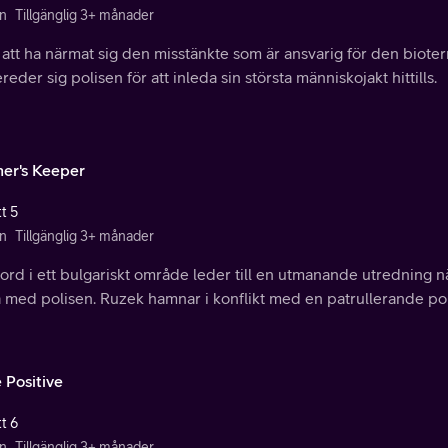
n
Tillgänglig 3+ månader
 att ha närmat sig den misstänkte som är ansvarig för den biot
reder sig polisen för att inleda sin största människojakt hittills.
her's Keeper
t 5
n
Tillgänglig 3+ månader
ord i ett bulgariskt område leder till en utmanande utredning nä
 med polisen. Ruzek hamnar i konflikt med en patrullerande pol
 Positive
t 6
n
Tillgänglig 3+ månader