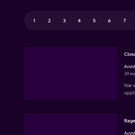
1
2
3
4
5
6
7
Clos
Avsnit
39 mi
När 
upptä
Rag
Avsnit