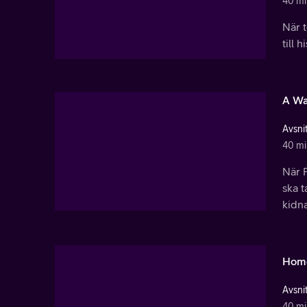
40 mi
När t
till 
A Wa
Avsnit
40 mi
När 
ska t
kidn
Home
Avsni
40 mi