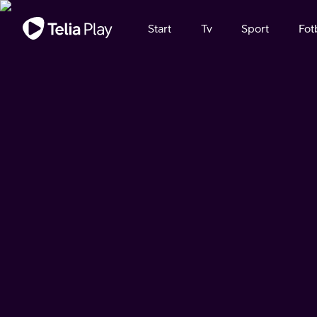
Viktigt meddelande
Start
Tv
Sport
Fot