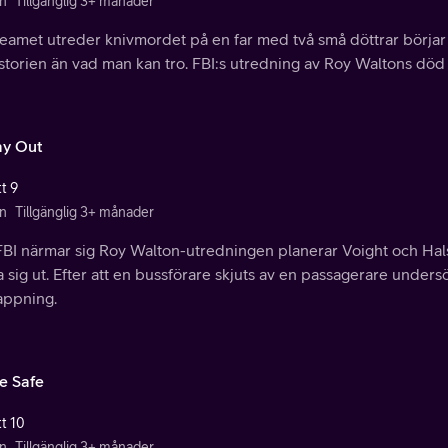
n
Tillgänglig 3+ månader
eamet utreder knivmordet på en far med två små döttrar börjar 
historien än vad man kan tro. FBI:s utredning av Roy Waltons död 
y Out
t 9
n
Tillgänglig 3+ månader
FBI närmar sig Roy Walton-utredningen planerar Voight och Hals
a sig ut. Efter att en bussförare skjuts av en passagerare under
appning.
 Safe
tt 10
n
Tillgänglig 3+ månader