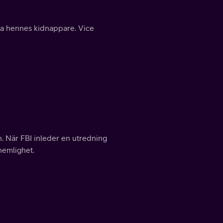
tta hennes kidnappare. Vice
n. När FBI inleder en utredning
hemlighet.