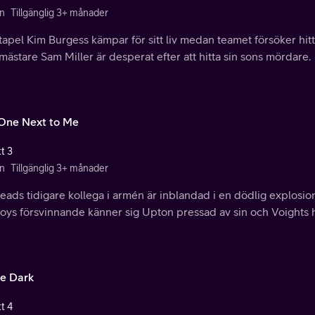
n
Tillgänglig 3+ månader
tapel Kim Burgess kämpar för sitt liv medan teamet försöker hi
mästare Sam Miller är desperat efter att hitta sin sons mördare.
One Next to Me
t 3
n
Tillgänglig 3+ månader
eads tidigare kollega i armén är inblandad i en dödlig explosio
oys försvinnande känner sig Upton pressad av sin och Voights 
he Dark
t 4