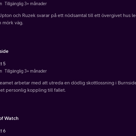
n
Tillgänglig 3+ månader
pton och Ruzek svarar på ett nödsamtal till ett övergivet hus 
n mörk väg.
side
t 5
n
Tillgänglig 3+ månader
eamet arbetar med att utreda en dödlig skottlossning i Burnside
t personlig koppling till fallet.
of Watch
t 6