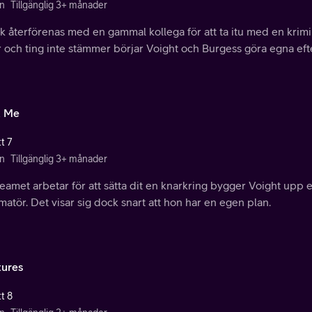
n
Tillgänglig 3+ månader
 återförenas med en gammal kollega för att ta itu med en krimi
 och ting inte stämmer börjar Voight och Burgess göra egna eft
t Me
t 7
n
Tillgänglig 3+ månader
eamet arbetar för att sätta dit en knarkring bygger Voight upp e
matör. Det visar sig dock snart att hon har en egen plan.
tures
t 8