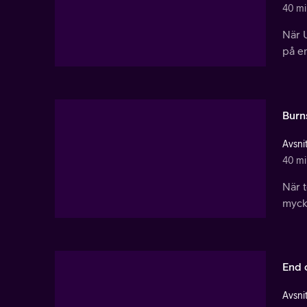
40 mi
När U
på e
Burn
Avsnit
40 mi
När t
mycke
End 
Avsnit