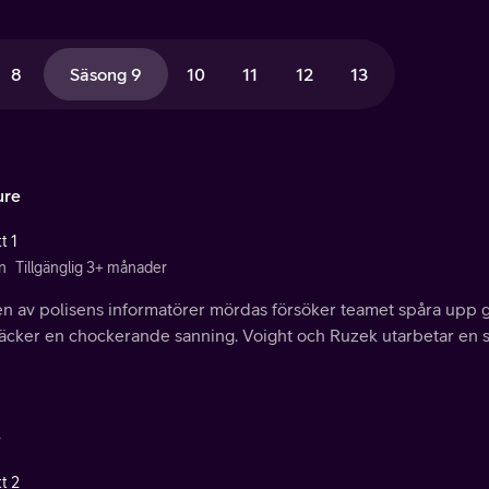
8
Säsong 9
10
11
12
13
ure
t 1
n
Tillgänglig 3+ månader
en av polisens informatörer mördas försöker teamet spåra upp
cker en chockerande sanning. Voight och Ruzek utarbetar en str
e
t 2