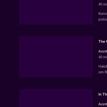
40 mi
Kons
polis
The 
Avsnit
40 mi
Halst
om R
In T
Avsnit