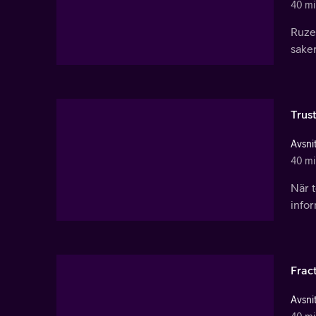
40 mi
Ruzek
saker
Trus
Avsnit
40 mi
När t
infor
Frac
Avsnit