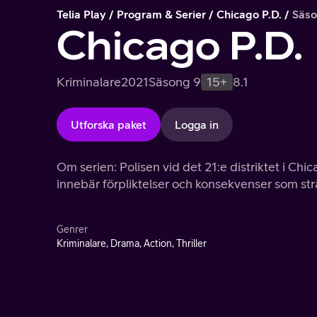
Telia Play
Program & Serier
Chicago P.D.
Säso
Chicago P.D.
Kriminalare
2021
Säsong 9
15+
8.1
Utforska paket
Logga in
Om serien: Polisen vid det 21:e distriktet i Chic
innebär förpliktelser och konsekvenser som str
Genrer
Kriminalare, Drama, Action, Thriller