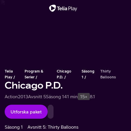
Viktigt meddelande
Telia
Program &
Chicago
Säsong
Thirty
Play
Serier
P.D.
1
Balloons
Chicago P.D.
Action
2013
Avsnitt 5
Säsong 1
41 min
15+
8.1
Utforska paket
Säsong 1
Avsnitt 5: Thirty Balloons