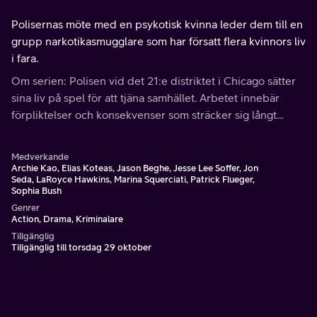
Polisernas möte med en psykotisk kvinna leder dem till en
grupp narkotikasmugglare som har försatt flera kvinnors liv
i fara.
Om serien: Polisen vid det 21:e distriktet i Chicago sätter
sina liv på spel för att tjäna samhället. Arbetet innebär
förpliktelser och konsekvenser som sträcker sig långt
bortom arbetsplatsens fyra väggar.
Medverkande
Archie Kao, Elias Koteas, Jason Beghe, Jesse Lee Soffer, Jon
Seda, LaRoyce Hawkins, Marina Squerciati, Patrick Flueger,
Sophia Bush
Genrer
Action, Drama, Kriminalare
Tillgänglig
Tillgänglig till torsdag 29 oktober