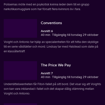
Polisernas möte med en psykotisk kvinna leder dem till en grupp
narkotikasmugglare som har försatt flera kvinnors liv i fara.
Conventions
Avsnitt 6
40 min
Tillgänglig till torsdag 29 oktober
Voight och Antonio tar hjälp av specialenheten för att hitta den skyldige
till en serie våldtäkter och mord. Lindsay tar med Halstead som date på
en klassåterträff.
The Price We Pay
Avsnitt 7
40 min
Tillgänglig till torsdag 29 oktober
Underrättelseenheten får Fitori-fallet på sitt bord. Det visar sig att Voights
son kan vara inblandad i fallet och det skapar dålig stämning mellan
Voight och Antonio.