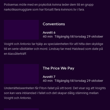
Polisernas möte med en psykotisk kvinna leder dem till en grupp
narkotikasmugglare som har försatt flera kvinnors liv i fara.
Conventions
Avsnitt 6
40 min
Tillgänglig till torsdag 29 oktober
Voight och Antonio tar hjälp av specialenheten för att hitta den skyldige
till en serie våldtäkter och mord. Lindsay tar med Halstead som date på
en klassåterträff.
The Price We Pay
Avsnitt 7
40 min
Tillgänglig till torsdag 29 oktober
Underrättelseenheten får Fitori-fallet på sitt bord. Det visar sig att Voights
son kan vara inblandad i fallet och det skapar dålig stämning mellan
Voight och Antonio.