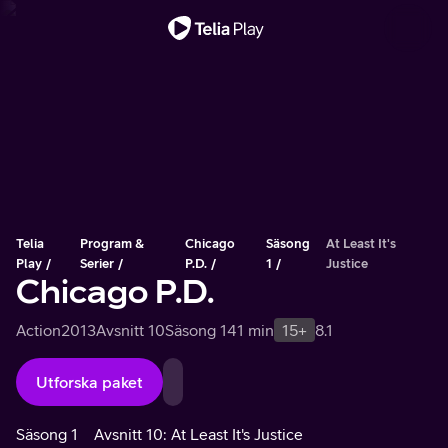
Viktigt meddelande
Telia
Program &
Chicago
Säsong
At Least It's
Play
Serier
P.D.
1
Justice
Chicago P.D.
Action
2013
Avsnitt 10
Säsong 1
41 min
15+
8.1
Utforska paket
Säsong 1
Avsnitt 10: At Least It's Justice