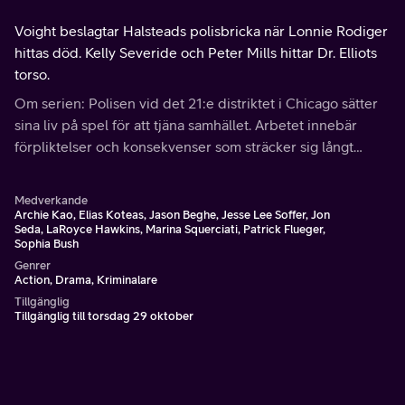
Voight beslagtar Halsteads polisbricka när Lonnie Rodiger
hittas död. Kelly Severide och Peter Mills hittar Dr. Elliots
torso.
Om serien: Polisen vid det 21:e distriktet i Chicago sätter
sina liv på spel för att tjäna samhället. Arbetet innebär
förpliktelser och konsekvenser som sträcker sig långt
bortom arbetsplatsens fyra väggar.
Medverkande
Archie Kao, Elias Koteas, Jason Beghe, Jesse Lee Soffer, Jon
Seda, LaRoyce Hawkins, Marina Squerciati, Patrick Flueger,
Sophia Bush
Genrer
Action, Drama, Kriminalare
Tillgänglig
Tillgänglig till torsdag 29 oktober