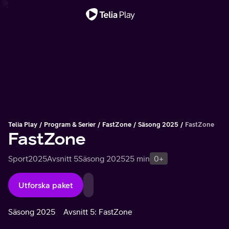
Viktigt meddelande
Telia Play
Program & Serier
FastZone
Säsong 2025
FastZone
FastZone
Sport
2025
Avsnitt 5
Säsong 2025
25 min
0+
Utforska paket
Säsong 2025
Avsnitt 5: FastZone