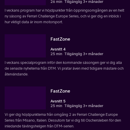
26 min
Tillgänglig 3+ månader
I veckans program har vi höjdpunkter från öppningsomgången av en helt
ny säsong av Ferrari Challenge Europe Series, och vi ger dig en inblick i
hur viktigt data är inom motorsport.
FastZone
Avsnitt 4
25 min
Tillgänglig 3+ månader
I veckans specialprogram inför den kommande säsongen ger vi dig alla
de senaste nyheterna från DTM. Vi pratar även med tidigare mästare och
återvändande.
FastZone
Avsnitt 5
25 min
Tillgänglig 3+ månader
Vi ger dig höjdpunkterna från omgång 2 av Ferrari Challenge Europe
Series från Misano, Italien. Dessutom tar vi dig till Oschersleben för den
inledande tävlingshelgen från DTM-serien.