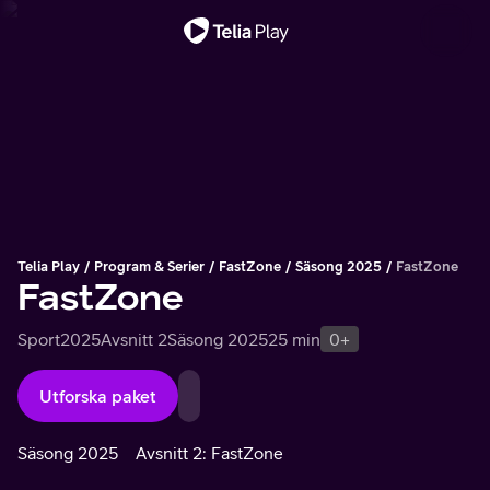
Viktigt meddelande
Telia Play
Program & Serier
FastZone
Säsong 2025
FastZone
FastZone
Sport
2025
Avsnitt 2
Säsong 2025
25 min
0+
Utforska paket
Säsong 2025
Avsnitt 2: FastZone