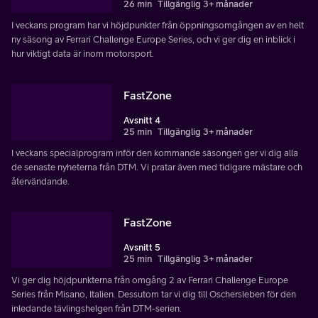
26 min
Tillgänglig 3+ månader
I veckans program har vi höjdpunkter från öppningsomgången av en helt
ny säsong av Ferrari Challenge Europe Series, och vi ger dig en inblick i
hur viktigt data är inom motorsport.
FastZone
Avsnitt 4
25 min
Tillgänglig 3+ månader
I veckans specialprogram inför den kommande säsongen ger vi dig alla
de senaste nyheterna från DTM. Vi pratar även med tidigare mästare och
återvändande.
FastZone
Avsnitt 5
25 min
Tillgänglig 3+ månader
Vi ger dig höjdpunkterna från omgång 2 av Ferrari Challenge Europe
Series från Misano, Italien. Dessutom tar vi dig till Oschersleben för den
inledande tävlingshelgen från DTM-serien.