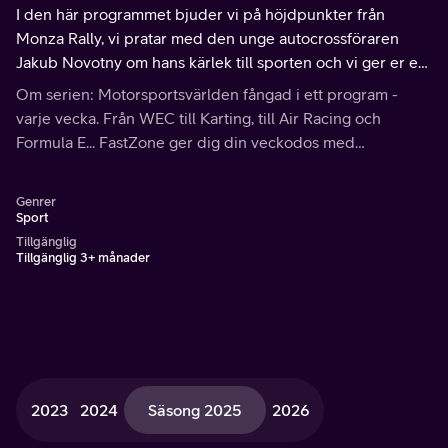
I den här programmet bjuder vi på höjdpunkter från
Monza Rally, vi pratar med den unge autocrossföraren
Jakub Novotny om hans kärlek till sporten och vi ger er en
inblick i däckens betydelse inom truckracing.
Om serien: Motorsportsvärlden fångad i ett program -
varje vecka. Från WEC till Karting, till Air Racing och
Formula E... FastZone ger dig din veckodos med
motorsport.
Genrer
Sport
Tillgänglig
Tillgänglig 3+ månader
2023
2024
Säsong 2025
2026