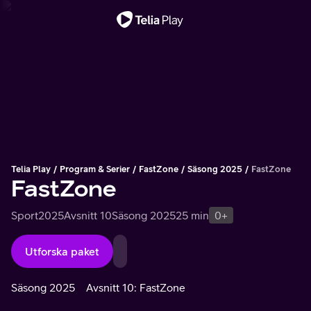
Viktigt meddelande
Telia Play
Program & Serier
FastZone
Säsong 2025
FastZone
FastZone
Sport
2025
Avsnitt 10
Säsong 2025
25 min
0+
Utforska paket
Säsong 2025
Avsnitt 10: FastZone