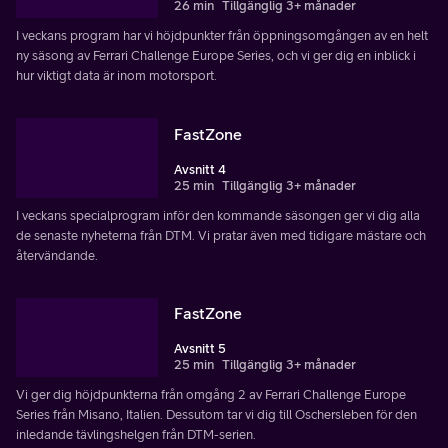
26 min
Tillgänglig 3+ månader
I veckans program har vi höjdpunkter från öppningsomgången av en helt
ny säsong av Ferrari Challenge Europe Series, och vi ger dig en inblick i
hur viktigt data är inom motorsport.
FastZone
Avsnitt 4
25 min
Tillgänglig 3+ månader
I veckans specialprogram inför den kommande säsongen ger vi dig alla
de senaste nyheterna från DTM. Vi pratar även med tidigare mästare och
återvändande.
FastZone
Avsnitt 5
25 min
Tillgänglig 3+ månader
Vi ger dig höjdpunkterna från omgång 2 av Ferrari Challenge Europe
Series från Misano, Italien. Dessutom tar vi dig till Oschersleben för den
inledande tävlingshelgen från DTM-serien.