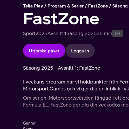
Telia Play
Program & Serier
FastZone
Säsong
FastZone
Sport
2025
Avsnitt 1
Säsong 2025
25 min
0+
Utforska paket
Logga in
Säsong 2025
Avsnitt 1: FastZone
I veckans program har vi höjdpunkter från Ferra
Motorsport Games och vi ger dig en inblick i vik
Om serien: Motorsportsvärlden fångad i ett prog
Formula E... FastZone ger dig din veckodos me
Genrer