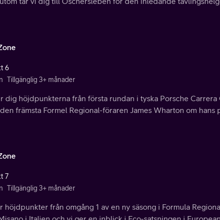
tom tar vi dig till Oschersleben för den inledande tävlingshel
Zone
t 6
n
Tillgänglig 3+ månader
r dig höjdpunkterna från första rundan i tyska Porsche Carrera C
den främsta Formel Regional-föraren James Wharton om hans pa
Zone
t 7
n
Tillgänglig 3+ månader
ar höjdpunkter från omgång 1 av en ny säsong i Formula Regio
Misano i Italien och vi ger en inblick i Eco-satsningen i Europ