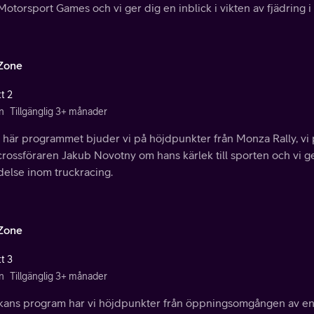
Motorsport Games och vi ger dig en inblick i vikten av fjädring i
Zone
t 2
n
Tillgänglig 3+ månader
n här programmet bjuder vi på höjdpunkter från Monza Rally, v
rossföraren Jakub Novotny om hans kärlek till sporten och vi ge
delse inom truckracing.
Zone
t 3
n
Tillgänglig 3+ månader
ckans program har vi höjdpunkter från öppningsomgången av en 