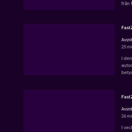
från 
Fast
Avsnit
25 mi
I de
autoc
bety
Fast
Avsnit
26 mi
I ve