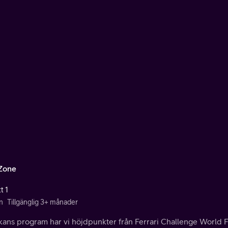
Zone
t 1
n
Tillgänglig 3+ månader
kans program har vi höjdpunkter från Ferrari Challenge World Fin