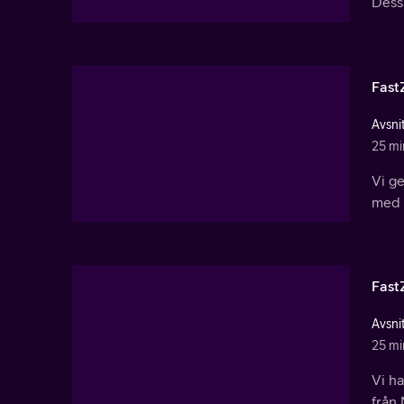
Dessu
Fast
Avsnit
25 mi
Vi ge
med 
Fast
Avsnit
25 mi
Vi h
från 