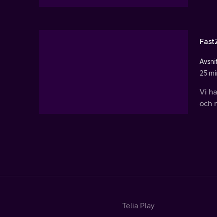
Fast
Avsni
25 mi
Vi h
och 
Telia Play