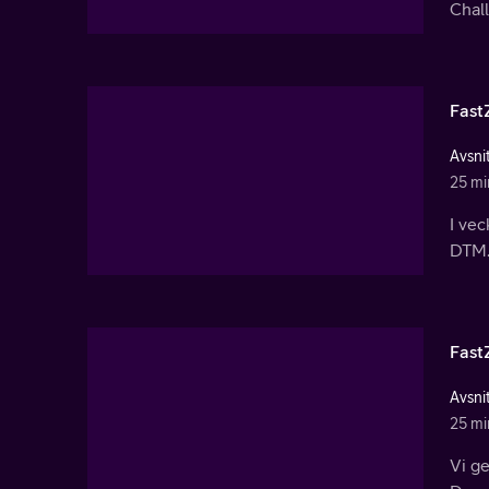
Chall
Fast
Avsnit
25 mi
I ve
DTM.
Fast
Avsnit
25 mi
Vi ge