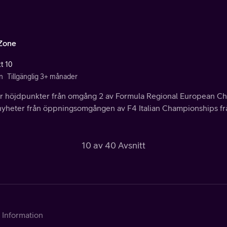
Zone
tt 10
n
Tillgänglig 3+ månader
ar höjdpunkter från omgång 2 av Formula Regional European Ch
nyheter från öppningsomgången av F4 Italian Championships från
10 av 40 Avsnitt
Information