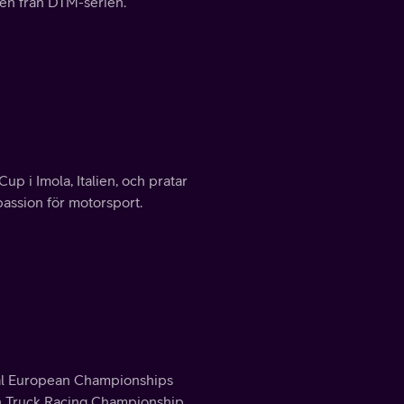
gen från DTM-serien.
up i Imola, Italien, och pratar
ssion för motorsport.
nal European Championships
ean Truck Racing Championship.