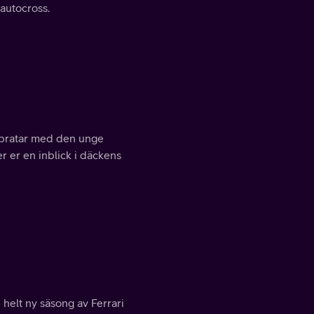
 autocross.
i pratar med den unge
r er en inblick i däckens
helt ny säsong av Ferrari