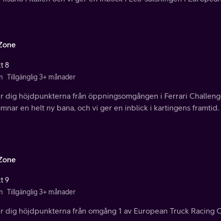
Zone
t 8
n
Tillgänglig 3+ månader
er dig höjdpunkterna från öppningsomgången i Ferrari Challeng
mnar en helt ny bana, och vi ger en inblick i kartingens framtid.
Zone
t 9
n
Tillgänglig 3+ månader
er dig höjdpunkterna från omgång 1 av European Truck Racing 