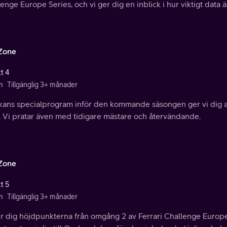
enge Europe Series, och vi ger dig en inblick i hur viktigt data 
Zone
t 4
n
Tillgänglig 3+ månader
ckans specialprogram inför den kommande säsongen ger vi dig a
 Vi pratar även med tidigare mästare och återvändande.
Zone
t 5
n
Tillgänglig 3+ månader
r dig höjdpunkterna från omgång 2 av Ferrari Challenge Europe S