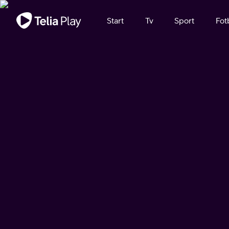
Viktigt meddelande
Start
Tv
Sport
Fot