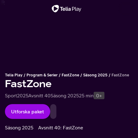
Viktigt meddelande
Telia Play
Program & Serier
FastZone
Säsong 2025
FastZone
FastZone
Sport
2025
Avsnitt 40
Säsong 2025
25 min
0+
Utforska paket
Säsong 2025
Avsnitt 40: FastZone