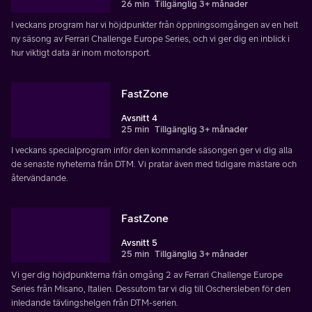
26 min
Tillgänglig 3+ månader
I veckans program har vi höjdpunkter från öppningsomgången av en helt
ny säsong av Ferrari Challenge Europe Series, och vi ger dig en inblick i
hur viktigt data är inom motorsport.
FastZone
Avsnitt 4
25 min
Tillgänglig 3+ månader
I veckans specialprogram inför den kommande säsongen ger vi dig alla
de senaste nyheterna från DTM. Vi pratar även med tidigare mästare och
återvändande.
FastZone
Avsnitt 5
25 min
Tillgänglig 3+ månader
Vi ger dig höjdpunkterna från omgång 2 av Ferrari Challenge Europe
Series från Misano, Italien. Dessutom tar vi dig till Oschersleben för den
inledande tävlingshelgen från DTM-serien.