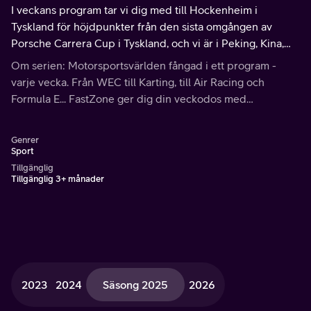
I veckans program tar vi dig med till Hockenheim i
Tyskland för höjdpunkter från den sista omgången av
Porsche Carrera Cup i Tyskland, och vi är i Peking, Kina,
för att sammanfatta SRO GT World Challenge Asia-serien.
Om serien: Motorsportsvärlden fångad i ett program -
varje vecka. Från WEC till Karting, till Air Racing och
Formula E... FastZone ger dig din veckodos med
motorsport.
Genrer
Sport
Tillgänglig
Tillgänglig 3+ månader
2023
2024
Säsong 2025
2026