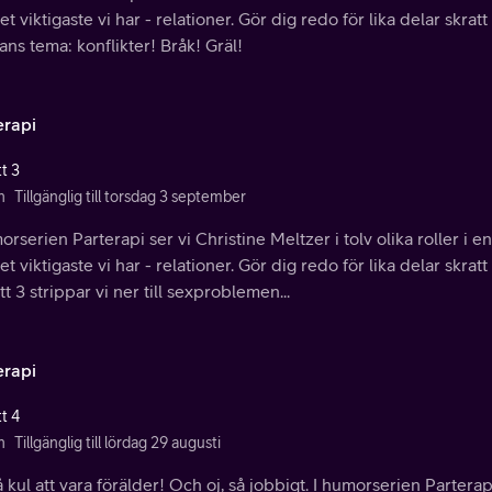
t viktigaste vi har - relationer. Gör dig redo för lika delar skra
ns tema: konflikter! Bråk! Gräl!
erapi
t 3
n
Tillgänglig till torsdag 3 september
orserien Parterapi ser vi Christine Meltzer i tolv olika roller i en
t viktigaste vi har - relationer. Gör dig redo för lika delar skra
tt 3 strippar vi ner till sexproblemen...
erapi
t 4
n
Tillgänglig till lördag 29 augusti
å kul att vara förälder! Och oj, så jobbigt. I humorserien Parterapi