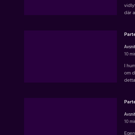
vidly
där a
Part
Avsnit
10 mi
I hum
om de
detta
Part
Avsnit
10 mi
Egent