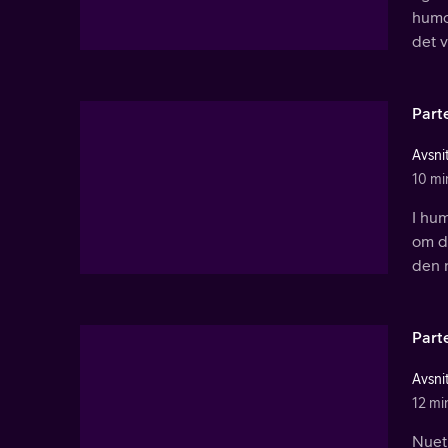
humor
det v
Part
Avsnit
10 mi
I hum
om de
den n
Part
Avsni
12 mi
Nuet 