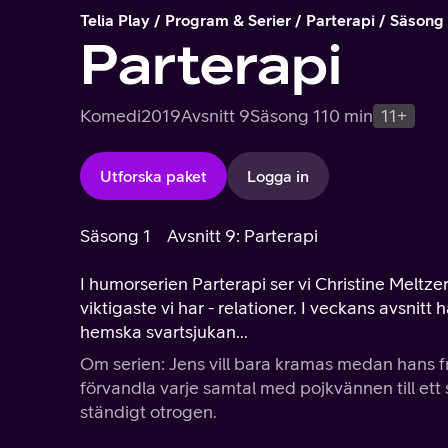
Telia Play
Program & Serier
Parterapi
Säsong 
Parterapi
Komedi
2019
Avsnitt 9
Säsong 1
10 min
11+
Utforska paket
Logga in
Säsong 1
Avsnitt 9: Parterapi
I humorserien Parterapi ser vi Christine Meltzer i
viktigaste vi har - relationer. I veckans avsnit
hemska svartsjukan...
Om serien: Jens vill bara kramas medan hans fru
förvandla varje samtal med pojkvännen till e
ständigt otrogen.