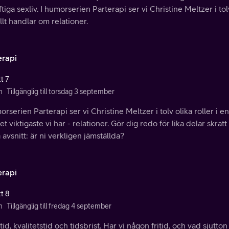
ftiga sexliv. I humorserien Parterapi ser vi Christine Meltzer i tolv
llt handlar om relationer.
erapi
t 7
n
Tillgänglig till torsdag 3 september
orserien Parterapi ser vi Christine Meltzer i tolv olika roller i en
t viktigaste vi har - relationer. Gör dig redo för lika delar skra
 avsnitt: är ni verkligen jämställda?
erapi
t 8
n
Tillgänglig till fredag 4 september
id, kvalitetstid och tidsbrist. Har vi någon fritid, och vad sjutto