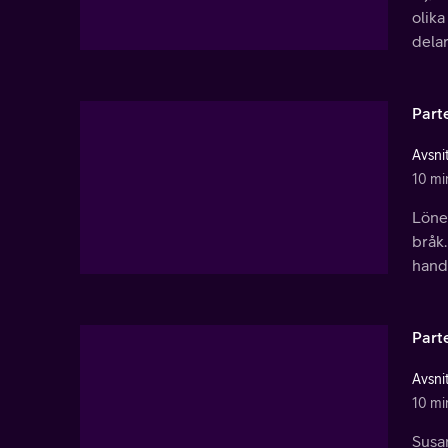
olika
delar
Part
Avsnit
10 mi
Lönef
bråk.
handl
Part
Avsnit
10 mi
Susa