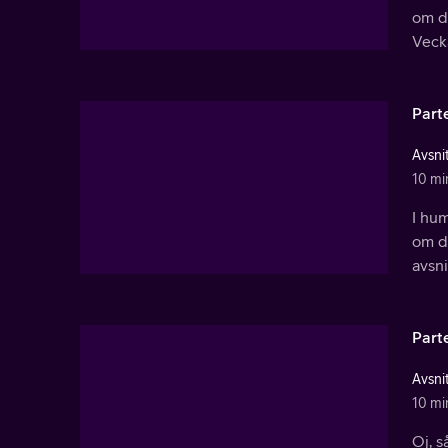
om de
Vecka
Part
Avsnit
10 mi
I hum
om de
avsni
Part
Avsnit
10 mi
Oj, s