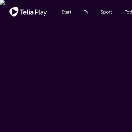
Viktigt meddelande
Start
Tv
Sport
Fot