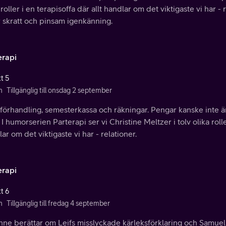
 roller i en terapisoffa där allt handlar om det viktigaste vi har - 
 skratt och pinsam igenkänning.
erapi
t 5
n
Tillgänglig till onsdag 2 september
örhandling, semesterkassa och räkningar. Pengar kanske inte är a
 I humorserien Parterapi ser vi Christine Meltzer i tolv olika rolle
ar om det viktigaste vi har - relationer.
erapi
t 6
n
Tillgänglig till fredag 4 september
nne berättar om Leifs misslyckade kärleksförklaring och Samu