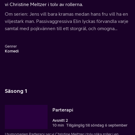
vi Christine Meltzer i tolv av rollerna.
Om serien: Jens vill bara kramas medan hans fru vill ha en
viljestark man. Passivaggressiva Elin lyckas förvandla varje
samtal med pojkvännen till ett storgräl, och omogna
förstagångspappan Kenneth är ständigt otrogen.
Genrer
Komedi
Säsong 1
Parterapi
Avsnitt 2
10 min
Tillgänglig till söndag 6 september
I humorserien Parterapi ser vi Christine Meltzer i tolv olika roller i en