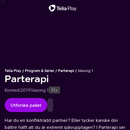
Viktigt meddelande
Telia Play
Program & Serier
Parterapi
Säsong 1
Parterapi
Komedi
2019
Säsong 1
11+
Utforska paket
Har du en konflikträdd partner? Eller tycker kanske din
bättre hälft att du är extremt självupptagen? I Parterapi ser