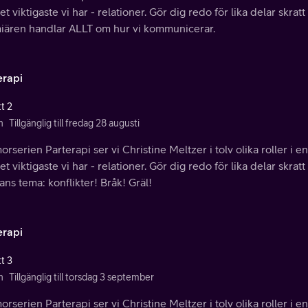
t viktigaste vi har - relationer. Gör dig redo för lika delar skra
iären handlar ALLT om hur vi kommunicerar.
erapi
t 2
n
Tillgänglig till fredag 28 augusti
orserien Parterapi ser vi Christine Meltzer i tolv olika roller i en
t viktigaste vi har - relationer. Gör dig redo för lika delar skra
ns tema: konflikter! Bråk! Gräl!
erapi
t 3
n
Tillgänglig till torsdag 3 september
orserien Parterapi ser vi Christine Meltzer i tolv olika roller i en