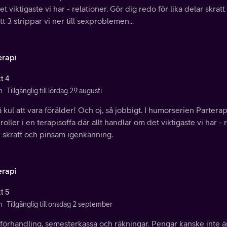
t viktigaste vi har - relationer. Gör dig redo för lika delar skra
tt 3 strippar vi ner till sexproblemen...
erapi
t 4
n
Tillgänglig till lördag 29 augusti
å kul att vara förälder! Och oj, så jobbigt. I humorserien Parterapi
 roller i en terapisoffa där allt handlar om det viktigaste vi har - 
 skratt och pinsam igenkänning.
erapi
t 5
n
Tillgänglig till onsdag 2 september
örhandling, semesterkassa och räkningar. Pengar kanske inte är a