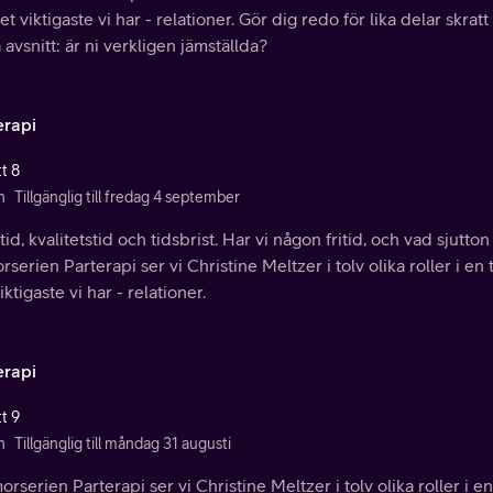
t viktigaste vi har - relationer. Gör dig redo för lika delar skra
 avsnitt: är ni verkligen jämställda?
erapi
t 8
n
Tillgänglig till fredag 4 september
id, kvalitetstid och tidsbrist. Har vi någon fritid, och vad sjutto
serien Parterapi ser vi Christine Meltzer i tolv olika roller i en
iktigaste vi har - relationer.
erapi
t 9
n
Tillgänglig till måndag 31 augusti
orserien Parterapi ser vi Christine Meltzer i tolv olika roller i en