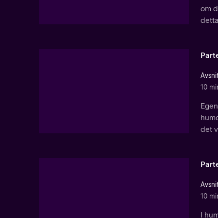
om de
detta
Part
Avsnit
10 mi
Egent
humor
det v
Part
Avsnit
10 mi
I hum