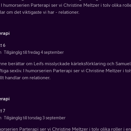
 I humorserien Parterapi ser vi Christine Meltzer i tolv olika rolle
ar om det viktigaste vi har - relationer.
erapi
t 6
n
Tillgänglig till fredag 4 september
nne berättar om Leifs misslyckade kärleksförklaring och Samu
ftiga sexliv. I humorserien Parterapi ser vi Christine Meltzer i tolv
llt handlar om relationer.
erapi
t 7
n
Tillgänglig till torsdag 3 september
orserien Parterapi ser vi Christine Meltzer i tolv olika roller i en