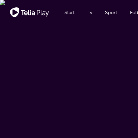
Viktigt meddelande
Start
Tv
Sport
Fot