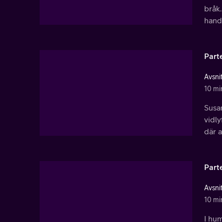
bråk.
handl
Part
Avsnit
10 mi
Susa
vidly
där a
Part
Avsnit
10 mi
I hum