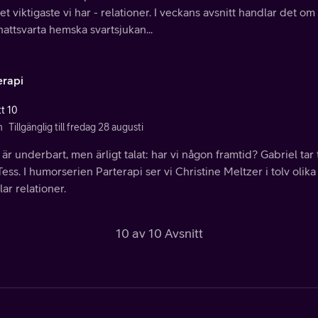
t viktigaste vi har - relationer. I veckans avsnitt handlar det om
attsvarta hemska svartsjukan...
erapi
tt 10
n
Tillgänglig till fredag 28 augusti
är underbart, men ärligt talat: har vi någon framtid? Gabriel tar 
ess. I humorserien Parterapi ser vi Christine Meltzer i tolv olika r
ar relationer.
10 av 10 Avsnitt