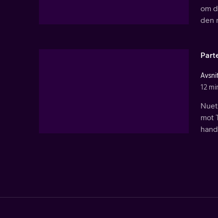
om de
den n
Part
Avsni
12 mi
Nuet 
mot T
handl