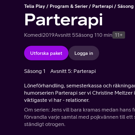
Telia Play
Program & Serier
Parterapi
Säsong 
Parterapi
Komedi
2019
Avsnitt 5
Säsong 1
10 min
11+
Utforska paket
Logga in
Säsong 1
Avsnitt 5: Parterapi
Löneförhandling, semesterkassa och räkningar. P
humorserien Parterapi ser vi Christine Meltzer i 
viktigaste vi har - relationer.
Om serien: Jens vill bara kramas medan hans fru
förvandla varje samtal med pojkvännen till e
ständigt otrogen.