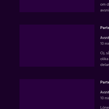
om de
avsni
Part
Avsnit
10 mi
Oj, s
olika
delar
Part
Avsnit
10 mi
Lönef