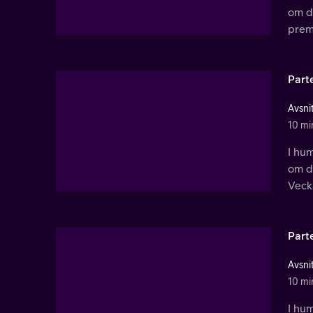
om de
prem
Part
Avsnit
10 mi
I hum
om de
Vecka
Part
Avsnit
10 mi
I hum