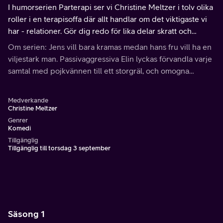
I humorserien Parterapi ser vi Christine Meltzer i tolv olika
roller i en terapisoffa där allt handlar om det viktigaste vi
har - relationer. Gör dig redo för lika delar skratt och
pinsam igenkänning. I detta avsnitt: är ni verkligen
Om serien: Jens vill bara kramas medan hans fru vill ha en
jämställda?
viljestark man. Passivaggressiva Elin lyckas förvandla varje
samtal med pojkvännen till ett storgräl, och omogna
förstagångspappan Kenneth är ständigt otrogen.
Medverkande
Christine Meltzer
Genrer
Komedi
Tillgänglig
Tillgänglig till torsdag 3 september
Säsong 1