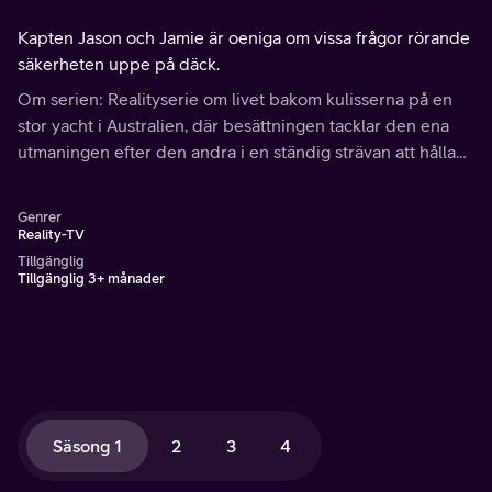
Kapten Jason och Jamie är oeniga om vissa frågor rörande
säkerheten uppe på däck.
Om serien: Realityserie om livet bakom kulisserna på en
stor yacht i Australien, där besättningen tacklar den ena
utmaningen efter den andra i en ständig strävan att hålla
sina gäster nöjda. Under lediga stunder väntar härlig
dykning och oförglömliga utflykter.
Genrer
Reality-TV
Tillgänglig
Tillgänglig 3+ månader
Säsong 1
2
3
4