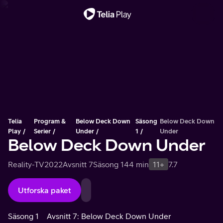
Viktigt meddelande
Telia
Program &
Below Deck Down
Säsong
Below Deck Down
Play
Serier
Under
1
Under
Below Deck Down Under
Reality-TV
2022
Avsnitt 7
Säsong 1
44 min
11+
7.7
Utforska paket
Säsong 1
Avsnitt 7: Below Deck Down Under