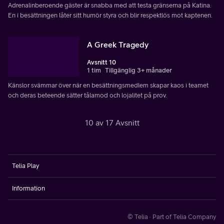
Adrenalinberoende gäster är snabba med att testa gränserna på Katina.
En i besättningen låter sitt humör styra och blir respektlös mot kaptenen.
A Greek Tragedy
Avsnitt 10
1 tim
Tillgänglig 3+ månader
Känslor svämmar över när en besättningsmedlem skapar kaos i teamet
och deras beteende sätter tålamod och lojalitet på prov.
10 av 17 Avsnitt
Telia Play
Information
© Telia · Part of Telia Company