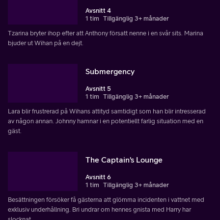
Avsnitt 4
1 tim
Tillgänglig 3+ månader
Tzarina bryter ihop efter att Anthony försatt nenne i en svår sits. Marina
bjuder ut Wihan på en dejt.
Submergency
Avsnitt 5
1 tim
Tillgänglig 3+ månader
Lara blir frustrerad på Wihans attityd samtidigt som han blir intresserad
av någon annan. Johnny hamnar i en potentiellt farlig situation med en
gäst.
The Captain's Lounge
Avsnitt 6
1 tim
Tillgänglig 3+ månader
Besättningen försöker få gästerna att glömma incidenten i vattnet med
exklusiv underhållning. Bri undrar om hennes gnista med Harry har
slocknat.