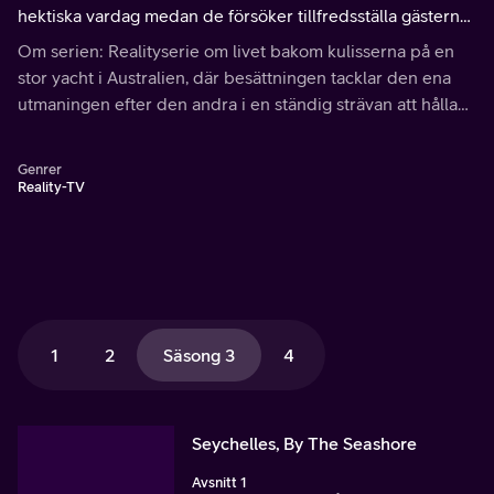
hektiska vardag medan de försöker tillfredsställa gästerna
på deras skräddarsydda äventyr i Afrikas vackra
Om serien: Realityserie om livet bakom kulisserna på en
Seychellerna.
stor yacht i Australien, där besättningen tacklar den ena
utmaningen efter den andra i en ständig strävan att hålla
sina gäster nöjda. Under lediga stunder väntar härlig
dykning och oförglömliga utflykter.
Genrer
Reality-TV
1
2
Säsong 3
4
Seychelles, By The Seashore
Avsnitt 1