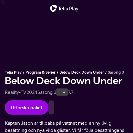
Viktigt meddelande
Telia Play
Program & Serier
Below Deck Down Under
Säsong 3
Below Deck Down Under
Reality-TV
2024
Säsong 3
11+
7.7
Utforska paket
Kapten Jason är tillbaka på vattnet med en ny livlig
besättning och nya vilda gäster. Vi får följa besättningens