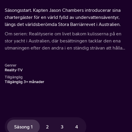
Säsongsstart. Kapten Jason Chambers introducerar sina
chartergäster för en värld fylld av undervattensäventyr,
längs det världsberömda Stora Barriärrevet i Australien.
Om serien: Realityserie om livet bakom kulisserna på en
stor yacht i Australien, där besättningen tacklar den ena
utmaningen efter den andra i en ständig strävan att hålla
sina gäster nöjda. Under lediga stunder väntar härlig
dykning och oförglömliga utflykter.
Genrer
Reality-TV
Tillgänglig
Tillgänglig 3+ månader
Säsong 1
2
3
4