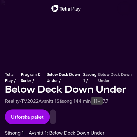
Viktigt meddelande
Telia
Program &
Below Deck Down
Säsong
Below Deck Down
Play
Serier
Under
1
Under
Below Deck Down Under
Reality-TV
2022
Avsnitt 1
Säsong 1
44 min
11+
7.7
Utforska paket
Säsong 1
Avsnitt 1: Below Deck Down Under