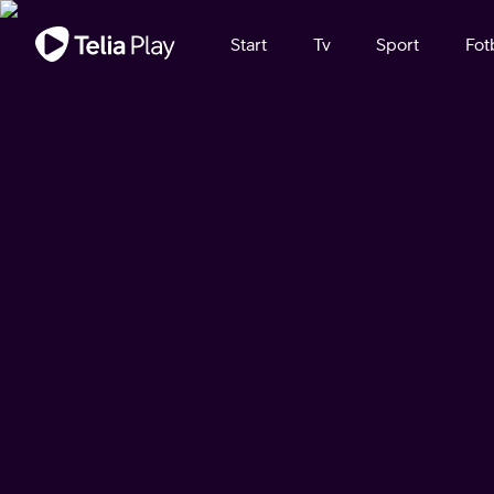
Viktigt meddelande
Start
Tv
Sport
Fot