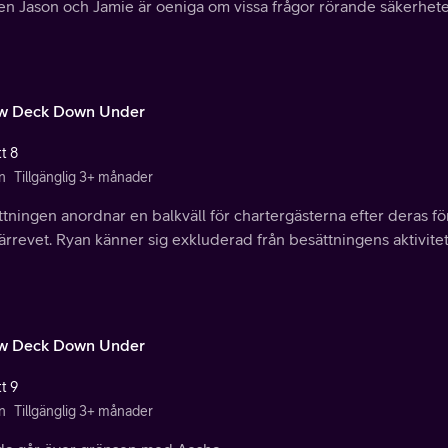
en Jason och Jamie är oeniga om vissa frågor rörande säkerhet
w Deck Down Under
t 8
n
Tillgänglig 3+ månader
tningen anordnar en balkväll för chartergästerna efter deras fö
ärrevet. Ryan känner sig exkluderad från besättningens aktivitet
w Deck Down Under
t 9
n
Tillgänglig 3+ månader