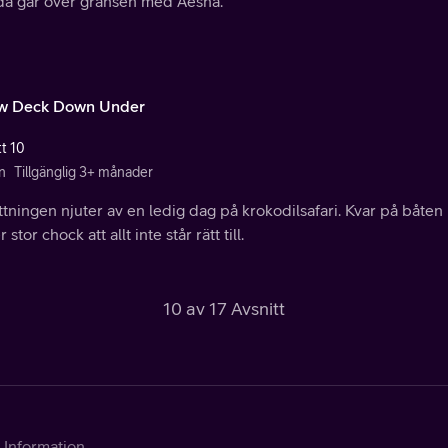
a går över gränsen med Aesha.
w Deck Down Under
tt 10
n
Tillgänglig 3+ månader
tningen njuter av en ledig dag på krokodilsafari. Kvar på båten
 stor chock att allt inte står rätt till.
10 av 17 Avsnitt
Information