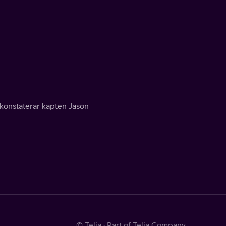
 konstaterar kapten Jason
© Telia · Part of Telia Company