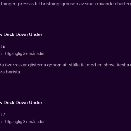
tningen pressas till bristningsgränsen av sina krävande charterg
w Deck Down Under
t 6
n
Tillgänglig 3+ månader
 överraskar gästerna genom att ställa till med en show. Aesha up
ara barista.
w Deck Down Under
t 7
n
Tillgänglig 3+ månader