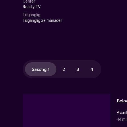
Genrer
Reality-TV
Tillgänglig
Tillgänglig 3+ månader
Säsong 1
2
3
4
Belo
Avsnit
44 mi