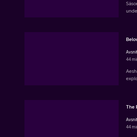
Säson
under
Belo
Avsnit
44 mi
Aesha
explo
The 
Avsnit
44 mi