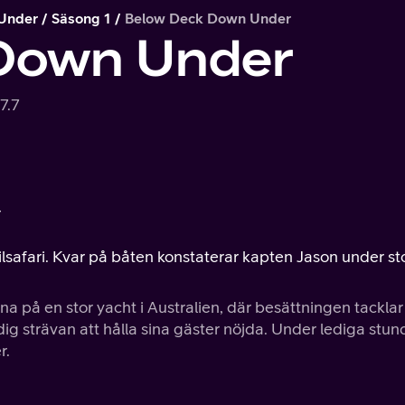
Under
Säsong 1
Below Deck Down Under
Down Under
7.7
r
lsafari. Kvar på båten konstaterar kapten Jason under st
na på en stor yacht i Australien, där besättningen tacklar
g strävan att hålla sina gäster nöjda. Under lediga stun
r.