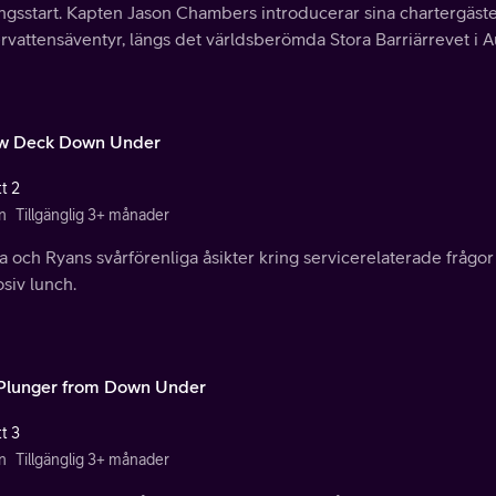
gsstart. Kapten Jason Chambers introducerar sina chartergäster 
vattensäventyr, längs det världsberömda Stora Barriärrevet i Au
w Deck Down Under
t 2
n
Tillgänglig 3+ månader
 och Ryans svårförenliga åsikter kring servicerelaterade frågor
siv lunch.
Plunger from Down Under
t 3
n
Tillgänglig 3+ månader