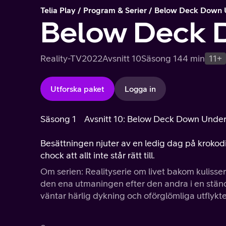
Telia Play
Program & Serier
Below Deck Down 
Below Deck 
Reality-TV
2022
Avsnitt 10
Säsong 1
44 min
11+
Utforska paket
Logga in
Säsong 1
Avsnitt 10: Below Deck Down Unde
Besättningen njuter av en ledig dag på krokodi
chock att allt inte står rätt till.
Om serien: Realityserie om livet bakom kulisser
den ena utmaningen efter den andra i en ständi
väntar härlig dykning och oförglömliga utflykte