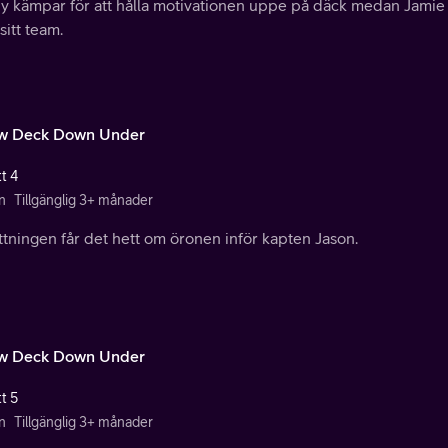
y kämpar för att hålla motivationen uppe på däck medan Jamie f
 sitt team.
w Deck Down Under
t 4
n
Tillgänglig 3+ månader
tningen får det hett om öronen inför kapten Jason.
w Deck Down Under
t 5
n
Tillgänglig 3+ månader