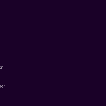
or
der