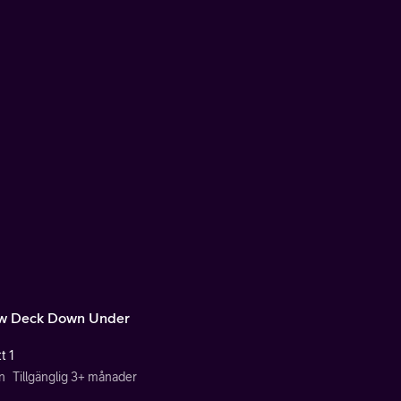
w Deck Down Under
t 1
n
Tillgänglig 3+ månader