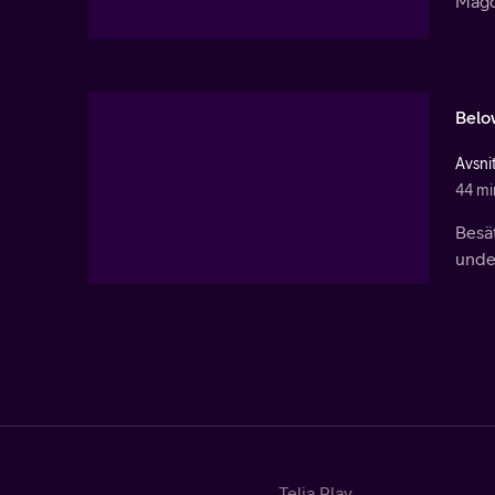
Magd
Belo
Avsni
44 mi
Besät
under
Telia Play