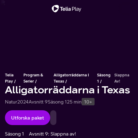
Viktigt meddelande
Telia
Program &
Alligatorräddarna I
Säsong
Slappna
Play
Serier
Texas
1
Av!
Alligatorräddarna i Texas
Natur
2024
Avsnitt 9
Säsong 1
25 min
10+
Utforska paket
Säsong 1
Avsnitt 9: Slappna av!