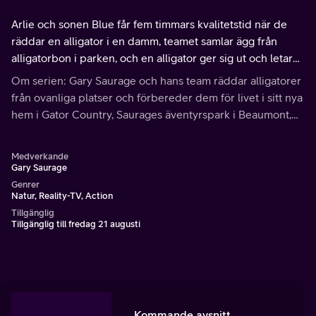
Arlie och sonen Blue får fem timmars kvalitetstid när de
räddar en alligator i en damm, teamet samlar ägg från
alligatorbon i parken, och en alligator ger sig ut och letar
efter kyckling till middag.
Om serien: Gary Saurage och hans team räddar alligatorer
från ovanliga platser och förbereder dem för livet i sitt nya
hem i Gator Country, Saurages äventyrspark i Beaumont,
Texas.
Medverkande
Gary Saurage
Genrer
Natur, Reality-TV, Action
Tillgänglig
Tillgänglig till fredag 21 augusti
Kommande avsnitt