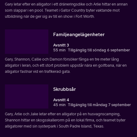
Gary letar efter en alligator i ett dräneringsdike och Arlie hittar en annan
som slappar i en pool. Teamet i Gator Country byter vaktande mot
utbildning när de ger sig av till en show i Fort Worth.
Familjeangelägenheter
Avsnitt 3
55 min
Tillgänglig till söndag 6 september
Gary, Shannon, Callie och Damon försöker fånga en tre meter lång
alligator i leran, och ett stort problem uppstår nära en golfbana, när en
alligator fastnar vid en trafikerad gata.
Skrubbsår
Avsnitt 4
45 min
Tillgänglig till måndag 7 september
Gary, Arlie och Jake letar efter en alligator på en husvagnscamping,
Shannon hittar en skogsskallerorm på en lokal firma, och teamet byter
alligatorer med sin systerpark i South Padre Island, Texas.