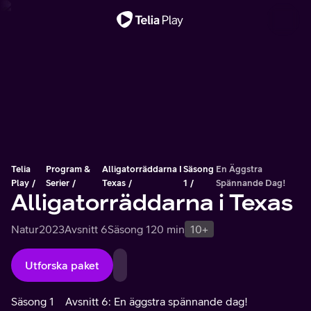
Viktigt meddelande
Telia
Program &
Alligatorräddarna I
Säsong
En Äggstra
Play
Serier
Texas
1
Spännande Dag!
Alligatorräddarna i Texas
Natur
2023
Avsnitt 6
Säsong 1
20 min
10+
Utforska paket
Säsong 1
Avsnitt 6: En äggstra spännande dag!