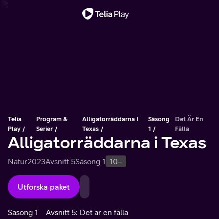
Viktigt meddelande
Telia
Program &
Alligatorräddarna I
Säsong
Det Är En
Play
Serier
Texas
1
Fälla
Alligatorräddarna i Texas
Natur
2023
Avsnitt 5
Säsong 1
10+
Utforska paket
Säsong 1
Avsnitt 5: Det är en fälla