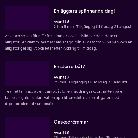
En äggstra spännande dag!
Avsnitt 6
2 tim 5 min
Tillgänglig till fredag 21 augusti
Arlie och sonen Blue får fem timmars kvalitetstid när de räddar en
alligator i en damm, teamet samlar ägg från alligatorbon i parken, och en
alligator ger sig ut och letar efter kyckling till middag.
En större båt?
Avsnitt 7
25 min
Tillgänglig till söndag 23 augusti
Teamet tar hjälp av en trampbåt för en räddningsaktion, jakten på en
lömsk alligator slutar i vatten upp till bröstet, och en alligator med
ögonproblem blir undersökt.
Önskedrömmar
Avsnitt 8
25 min
Tillgänglig till tisdag 25 augusti