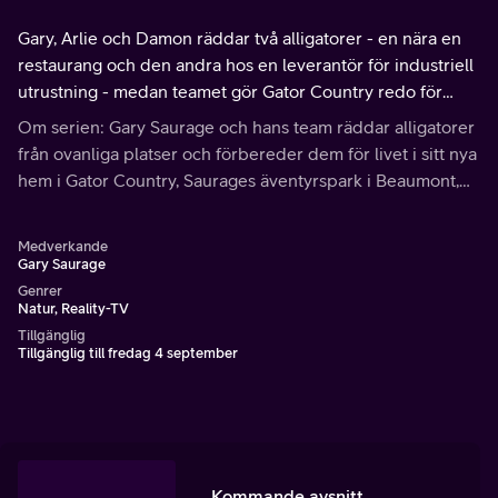
Gary, Arlie och Damon räddar två alligatorer - en nära en
restaurang och den andra hos en leverantör för industriell
utrustning - medan teamet gör Gator Country redo för
årets mest hektiska dag.
Om serien: Gary Saurage och hans team räddar alligatorer
från ovanliga platser och förbereder dem för livet i sitt nya
hem i Gator Country, Saurages äventyrspark i Beaumont,
Texas.
Medverkande
Gary Saurage
Genrer
Natur, Reality-TV
Tillgänglig
Tillgänglig till fredag 4 september
Kommande avsnitt