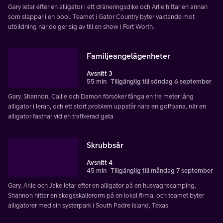
Gary letar efter en alligator i ett dräneringsdike och Arlie hittar en annan
som slappar i en pool. Teamet i Gator Country byter vaktande mot
utbildning när de ger sig av till en show i Fort Worth.
Familjeangelägenheter
Avsnitt 3
55 min
Tillgänglig till söndag 6 september
Gary, Shannon, Callie och Damon försöker fånga en tre meter lång
alligator i leran, och ett stort problem uppstår nära en golfbana, när en
alligator fastnar vid en trafikerad gata.
Skrubbsår
Avsnitt 4
45 min
Tillgänglig till måndag 7 september
Gary, Arlie och Jake letar efter en alligator på en husvagnscamping,
Shannon hittar en skogsskallerorm på en lokal firma, och teamet byter
alligatorer med sin systerpark i South Padre Island, Texas.