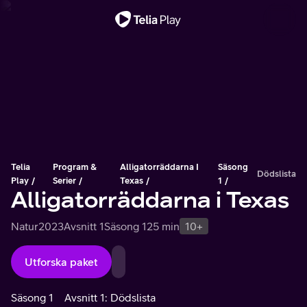
Viktigt meddelande
Telia
Program &
Alligatorräddarna I
Säsong
Dödslista
Play
Serier
Texas
1
Alligatorräddarna i Texas
Natur
2023
Avsnitt 1
Säsong 1
25 min
10+
Utforska paket
Säsong 1
Avsnitt 1: Dödslista