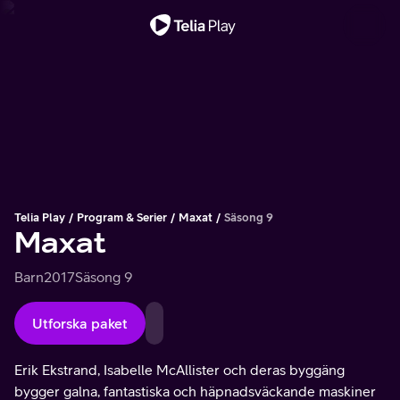
Viktigt meddelande
Telia Play
Program & Serier
Maxat
Säsong 9
Maxat
Barn
2017
Säsong 9
Utforska paket
Erik Ekstrand, Isabelle McAllister och deras byggäng
bygger galna, fantastiska och häpnadsväckande maskiner