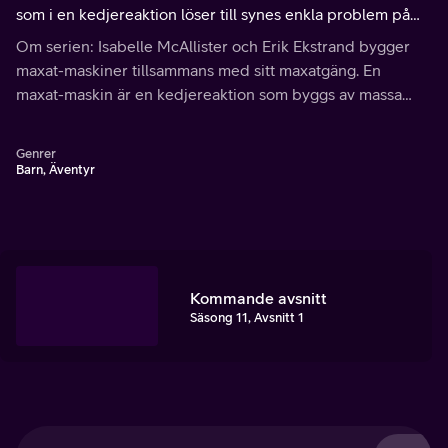
som i en kedjereaktion löser till synes enkla problem på
ett extremt krångligt och roligt sätt.
Om serien: Isabelle McAllister och Erik Ekstrand bygger
maxat-maskiner tillsammans med sitt maxatgäng. En
maxat-maskin är en kedjereaktion som byggs av massa
grejer och som till slut ska utföra något enkelt.
Genrer
Barn, Äventyr
Kommande avsnitt
Säsong 11, Avsnitt 1