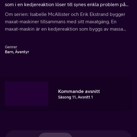
som i en kedjereaktion löser till synes enkla problem på
ett extremt krångligt och roligt sätt.
Om serien: Isabelle McAllister och Erik Ekstrand bygger
maxat-maskiner tillsammans med sitt maxatgäng. En
maxat-maskin är en kedjereaktion som byggs av massa
grejer och som till slut ska utföra något enkelt.
Genrer
Barn, Äventyr
Kommande avsnitt
Säsong 11, Avsnitt 1