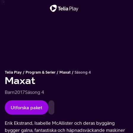
Viktigt meddelande
Telia Play
Program & Serier
Maxat
Säsong 4
Maxat
Barn
2017
Säsong 4
Utforska paket
Erik Ekstrand, Isabelle McAllister och deras byggäng
bygger galna, fantastiska och häpnadsväckande maskiner