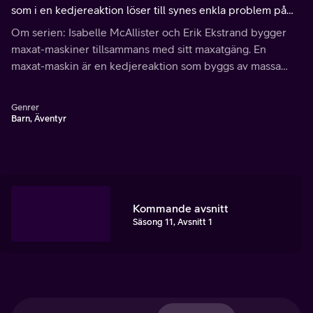
som i en kedjereaktion löser till synes enkla problem på
ett extremt krångligt och roligt sätt.
Om serien: Isabelle McAllister och Erik Ekstrand bygger
maxat-maskiner tillsammans med sitt maxatgäng. En
maxat-maskin är en kedjereaktion som byggs av massa
grejer och som till slut ska utföra något enkelt.
Genrer
Barn, Äventyr
Kommande avsnitt
Säsong 11, Avsnitt 1