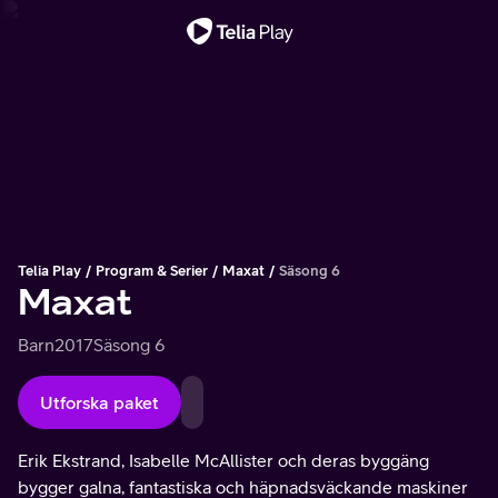
Viktigt meddelande
Telia Play
Program & Serier
Maxat
Säsong 6
Maxat
Barn
2017
Säsong 6
Utforska paket
Erik Ekstrand, Isabelle McAllister och deras byggäng
bygger galna, fantastiska och häpnadsväckande maskiner