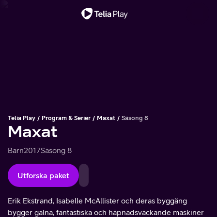
Viktigt meddelande
Telia Play
Program & Serier
Maxat
Säsong 8
Maxat
Barn
2017
Säsong 8
Utforska paket
Erik Ekstrand, Isabelle McAllister och deras byggäng
bygger galna, fantastiska och häpnadsväckande maskiner