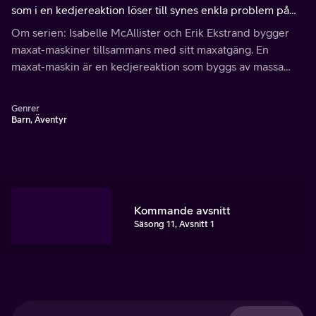
som i en kedjereaktion löser till synes enkla problem på
ett extremt krångligt och roligt sätt.
Om serien: Isabelle McAllister och Erik Ekstrand bygger
maxat-maskiner tillsammans med sitt maxatgäng. En
maxat-maskin är en kedjereaktion som byggs av massa
grejer och som till slut ska utföra något enkelt.
Genrer
Barn, Äventyr
Kommande avsnitt
Säsong 11, Avsnitt 1