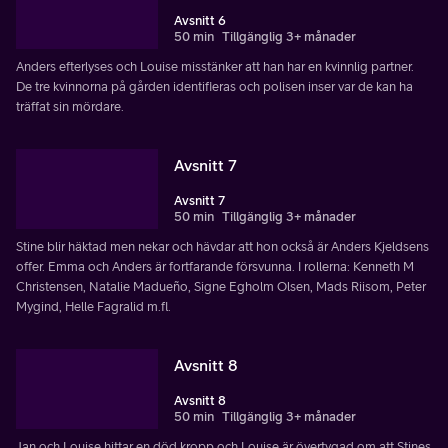
Avsnitt 6
50 min
Tillgänglig 3+ månader
Anders efterlyses och Louise misstänker att han har en kvinnlig partner.
De tre kvinnorna på gården identifieras och polisen inser var de kan ha
träffat sin mördare.
Avsnitt 7
Avsnitt 7
50 min
Tillgänglig 3+ månader
Stine blir häktad men nekar och hävdar att hon också är Anders Kjeldsens
offer. Emma och Anders är fortfarande försvunna. I rollerna: Kenneth M
Christensen, Natalie Madueño, Signe Egholm Olsen, Mads Riisom, Peter
Mygind, Helle Fagralid m.fl.
Avsnitt 8
Avsnitt 8
50 min
Tillgänglig 3+ månader
Jan och Louise hittar en död kropp och Louise är övertygad om att Stines