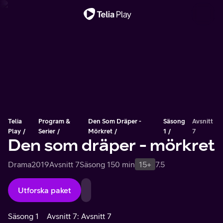
Viktigt meddelande
Telia
Program &
Den Som Dräper -
Säsong
Avsnitt
Play
Serier
Mörkret
1
7
Den som dräper - mörkret
Drama
2019
Avsnitt 7
Säsong 1
50 min
15+
7.5
Utforska paket
Säsong 1
Avsnitt 7: Avsnitt 7