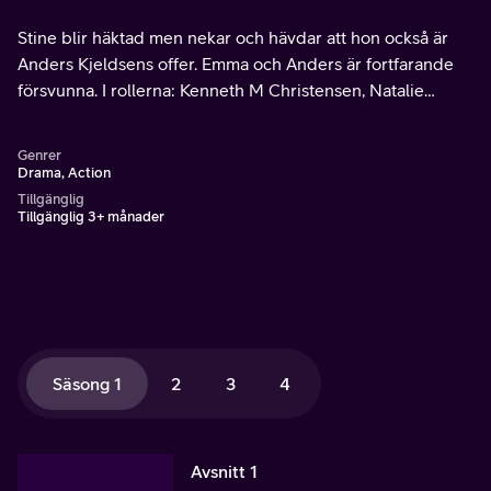
Stine blir häktad men nekar och hävdar att hon också är
Anders Kjeldsens offer. Emma och Anders är fortfarande
försvunna. I rollerna: Kenneth M Christensen, Natalie
Madueño, Signe Egholm Olsen, Mads Riisom, Peter
Mygind, Helle Fagralid m.fl.
Genrer
Drama, Action
Tillgänglig
Tillgänglig 3+ månader
Säsong 1
2
3
4
Avsnitt 1