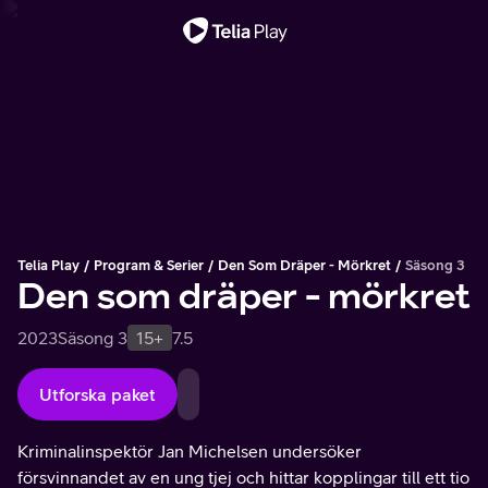
Viktigt meddelande
Telia Play
Program & Serier
Den Som Dräper - Mörkret
Säsong 3
Den som dräper - mörkret
2023
Säsong 3
15+
7.5
Utforska paket
Kriminalinspektör Jan Michelsen undersöker
försvinnandet av en ung tjej och hittar kopplingar till ett tio