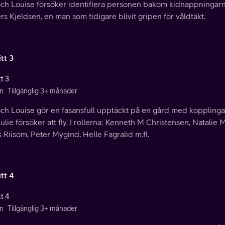
och Louise försöker identifiera personen bakom kidnappningarn
s Kjeldsen, en man som tidigare blivit gripen för våldtäkt.
tt 3
t 3
n
Tillgänglig 3+ månader
och Louise gör en fasansfull upptäckt på en gård med kopplinga
ulie försöker att fly. I rollerna: Kenneth M Christensen, Natali
Riisom, Peter Mygind, Helle Fagralid m.fl.
tt 4
t 4
n
Tillgänglig 3+ månader