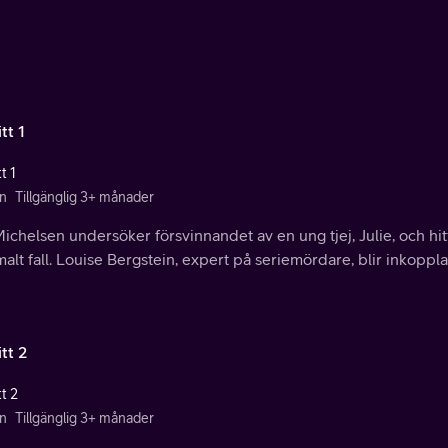
tt 1
t 1
n
Tillgänglig 3+ månader
ichelsen undersöker försvinnandet av en ung tjej, Julie, och hitta
lt fall. Louise Bergstein, expert på seriemördare, blir inkoppl
tt 2
t 2
n
Tillgänglig 3+ månader