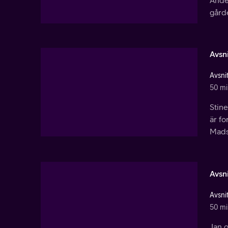
gårde
Avsni
Avsnit
50 mi
Stin
är fo
Mads 
Avsni
Avsnit
50 mi
Jan o