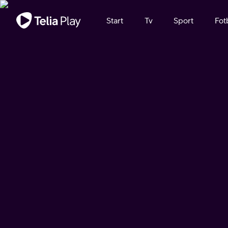
Viktigt meddelande
Start
Tv
Sport
Fot