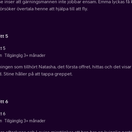
se inser att gärningsmannen inte jobbar ensam. Emma lyckas få
örsöker övertala henne att hjälpa till att fly.
tt 5
t 5
n
Tillgänglig 3+ månader
ingen som tillhört Natasha, det första offret, hittas och det visar
 Stine håller på att tappa greppet.
tt 6
t 6
n
Tillgänglig 3+ månader
s efterlyses och Louise misstänker att han har en kvinnlig part