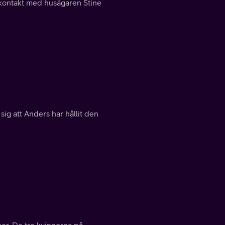
 kontakt med husägaren Stine
 sig att Anders har hållit den
ner. De tre kvinnorna på