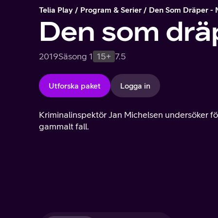
Telia Play
Program & Serier
Den Som Dräper - 
Den som dräp
2019
Säsong 1
15+
7.5
Utforska paket
Logga in
Kriminalinspektör Jan Michelsen undersöker försv
gammalt fall.