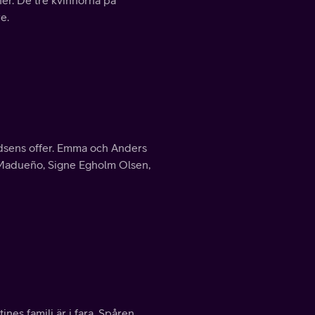
e.
ldsens offer. Emma och Anders
e Madueño, Signe Egholm Olsen,
nes familj är i fara. Spåren