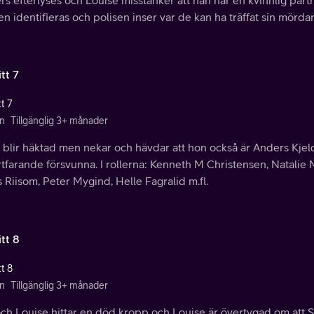
n identifieras och polisen inser var de kan ha träffat sin mördar
tt 7
t 7
n
Tillgänglig 3+ månader
e blir häktad men nekar och hävdar att hon också är Anders Kje
rtfarande försvunna. I rollerna: Kenneth M Christensen, Natali
Riisom, Peter Mygind, Helle Fagralid m.fl.
tt 8
t 8
n
Tillgänglig 3+ månader
ch Louise hittar en död kropp och Louise är övertygad om att Sti