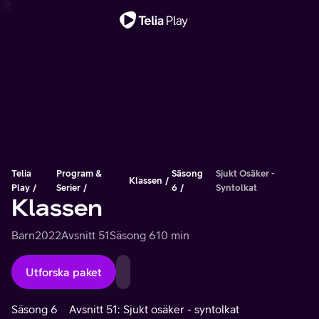
Viktigt meddelande
Telia
Program &
Säsong
Sjukt Osäker -
Klassen
Play
Serier
6
Syntolkat
Klassen
Barn
2022
Avsnitt 51
Säsong 6
10 min
Utforska paket
Säsong 6
Avsnitt 51: Sjukt osäker - syntolkat