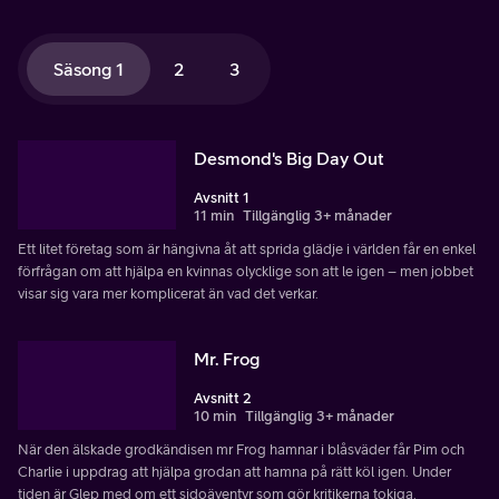
Säsong 1
2
3
Desmond's Big Day Out
Avsnitt 1
11 min
Tillgänglig 3+ månader
Ett litet företag som är hängivna åt att sprida glädje i världen får en enkel
förfrågan om att hjälpa en kvinnas olycklige son att le igen – men jobbet
visar sig vara mer komplicerat än vad det verkar.
Mr. Frog
Avsnitt 2
10 min
Tillgänglig 3+ månader
När den älskade grodkändisen mr Frog hamnar i blåsväder får Pim och
Charlie i uppdrag att hjälpa grodan att hamna på rätt köl igen. Under
tiden är Glep med om ett sidoäventyr som gör kritikerna tokiga.