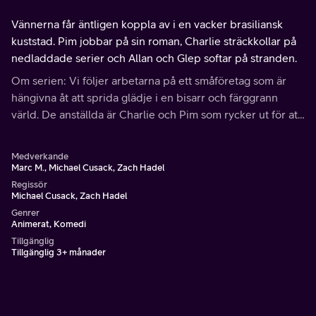
Vännerna får äntligen koppla av i en vacker brasiliansk
kuststad. Pim jobbar på sin roman, Charlie sträckkollar på
nedladdade serier och Allan och Glep softar på stranden.
Om serien: Vi följer arbetarna på ett småföretag som är
hängivna åt att sprida glädje i en bisarr och färggrann
värld. De anställda är Charlie och Pim som rycker ut för att
muntra upp folk, Allan som håller ordning samt den
mystiska Glep.
Medverkande
Marc M., Michael Cusack, Zach Hadel
Regissör
Michael Cusack, Zach Hadel
Genrer
Animerat, Komedi
Tillgänglig
Tillgänglig 3+ månader