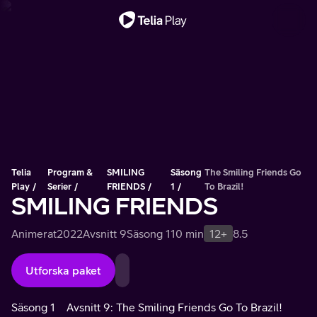
Viktigt meddelande
Telia
Program &
SMILING
Säsong
The Smiling Friends Go
Play
Serier
FRIENDS
1
To Brazil!
SMILING FRIENDS
Animerat
2022
Avsnitt 9
Säsong 1
10 min
12+
8.5
Utforska paket
Säsong 1
Avsnitt 9: The Smiling Friends Go To Brazil!