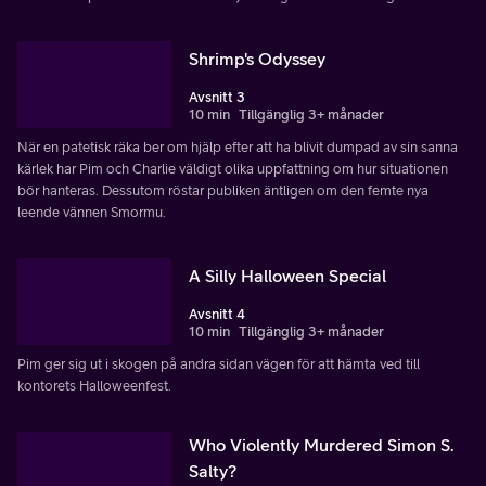
Shrimp's Odyssey
Avsnitt 3
10 min
Tillgänglig 3+ månader
När en patetisk räka ber om hjälp efter att ha blivit dumpad av sin sanna
kärlek har Pim och Charlie väldigt olika uppfattning om hur situationen
bör hanteras. Dessutom röstar publiken äntligen om den femte nya
leende vännen Smormu.
A Silly Halloween Special
Avsnitt 4
10 min
Tillgänglig 3+ månader
Pim ger sig ut i skogen på andra sidan vägen för att hämta ved till
kontorets Halloweenfest.
Who Violently Murdered Simon S.
Salty?