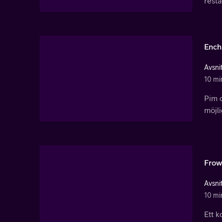
rest
Ench
Avsnit
10 mi
Pim o
möjli
Frow
Avsnit
10 mi
Ett k