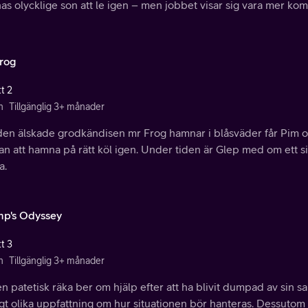
as olycklige son att le igen – men jobbet visar sig vara mer kom
Frog
t 2
n
Tillgänglig 3+ månader
den älskade grodkändisen mr Frog hamnar i blåsväder får Pim oc
n att hamna på rätt köl igen. Under tiden är Glep med om ett s
a.
mp's Odyssey
t 3
n
Tillgänglig 3+ månader
n patetisk räka ber om hjälp efter att ha blivit dumpad av sin s
gt olika uppfattning om hur situationen bör hanteras. Dessutom