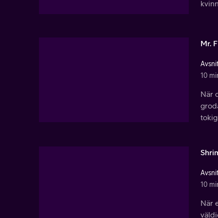
kvinn
Mr. 
Avsnit
10 mi
När 
groda
tokig
Shri
Avsnit
10 mi
När e
väldi