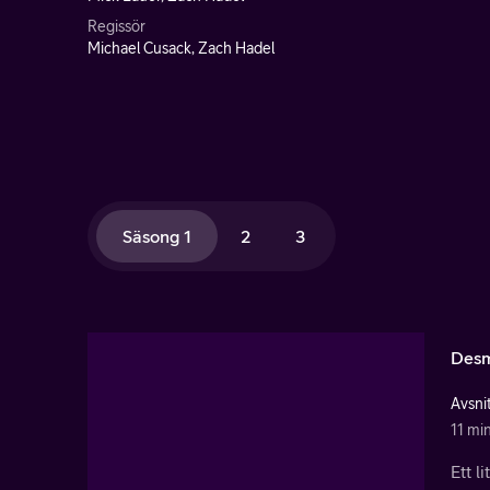
Regissör
Michael Cusack, Zach Hadel
Säsong 1
2
3
Desm
Avsnit
11 mi
Ett l