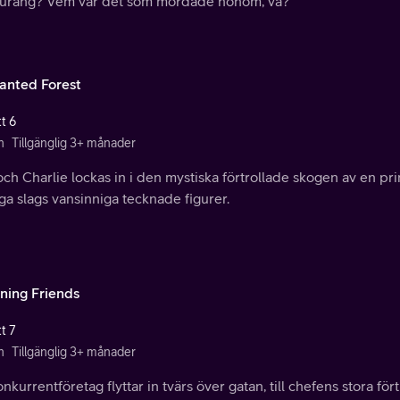
aurang? Vem var det som mördade honom, va?
anted Forest
t 6
n
Tillgänglig 3+ månader
ch Charlie lockas in i den mystiska förtrollade skogen av en pri
ga slags vansinniga tecknade figurer.
ning Friends
t 7
n
Tillgänglig 3+ månader
onkurrentföretag flyttar in tvärs över gatan, till chefens stora fö