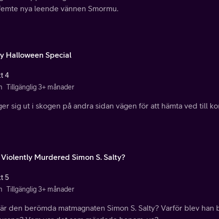
femte nya leende vännen Smormu.
lly Halloween Special
t 4
n
Tillgänglig 3+ månader
er sig ut i skogen på andra sidan vägen för att hämta ved till k
Violently Murdered Simon S. Salty?
t 5
n
Tillgänglig 3+ månader
är den berömda matmagnaten Simon S. Salty? Varför blev han b