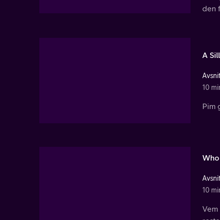
den 
A Si
Avsnit
10 mi
Pim g
Who 
Avsnit
10 mi
Vem 