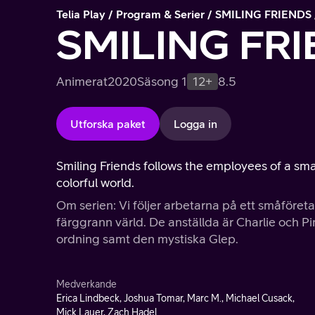
Telia Play
Program & Serier
SMILING FRIENDS
SMILING FR
Animerat
2020
Säsong 1
12+
8.5
Utforska paket
Logga in
Smiling Friends follows the employees of a sm
colorful world.
Om serien: Vi följer arbetarna på ett småföreta
färggrann värld. De anställda är Charlie och Pi
ordning samt den mystiska Glep.
Medverkande
Erica Lindbeck, Joshua Tomar, Marc M., Michael Cusack,
Mick Lauer, Zach Hadel