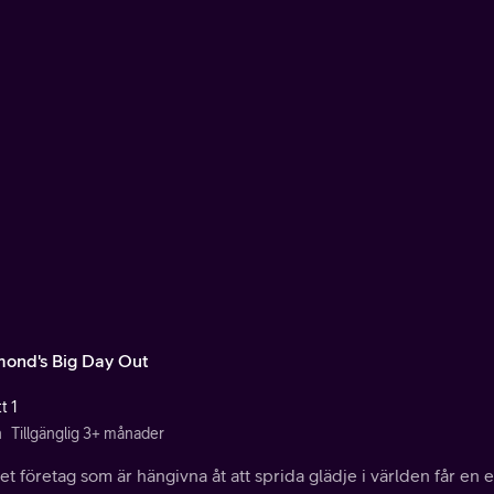
ond's Big Day Out
t 1
n
Tillgänglig 3+ månader
itet företag som är hängivna åt att sprida glädje i världen får en