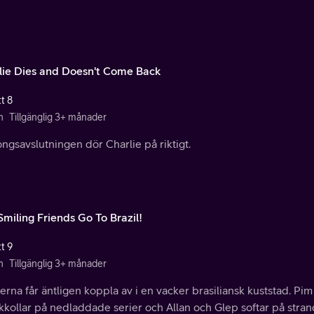
lie Dies and Doesn't Come Back
t 8
n
Tillgänglig 3+ månader
ongsavslutningen dör Charlie på riktigt.
Smiling Friends Go To Brazil!
t 9
n
Tillgänglig 3+ månader
rna får äntligen koppla av i en vacker brasiliansk kuststad. Pim
kkollar på nedladdade serier och Allan och Glep softar på stran