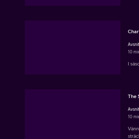
Char
Avsnit
10 mi
I säs
The 
Avsnit
10 mi
Vänne
sträc